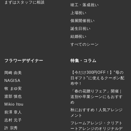
まずはスタッフに相談
竣工・落成祝い
上場祝い
個展開催祝い
誕生日祝い
結婚祝い
すべてのシーン
フラワーデザイナー
特集・コラム
【今だけ300円OFF！】"母の
岡崎 由美
日ギフト"に使えるクーポン配
NAGISA
布中！
牧 まゆ実
「春の花贈りフェア」開催｜
渡部 慎也
送別や卒業シーンにもおすす
め
Mikio Itou
秋におすすめ！人気アレンジ
前澤 章人
メント
志村 元子
フレームアレンジ・クリアト
許 宗秀
ートアレンジのオリジナルデ