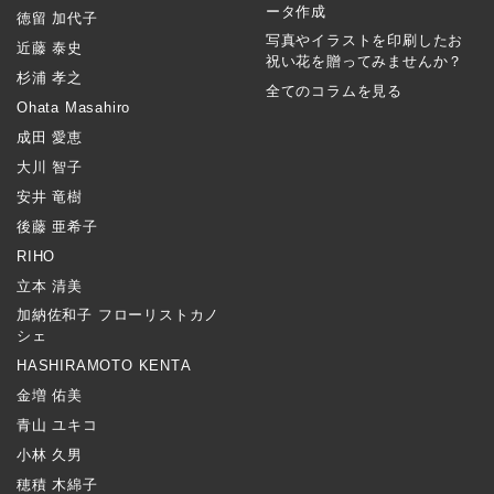
ータ作成
徳留 加代子
写真やイラストを印刷したお
近藤 泰史
祝い花を贈ってみませんか？
杉浦 孝之
全てのコラムを見る
Ohata Masahiro
成田 愛恵
大川 智子
安井 竜樹
後藤 亜希子
RIHO
立本 清美
加納佐和子 フローリストカノ
シェ
HASHIRAMOTO KENTA
金増 佑美
青山 ユキコ
小林 久男
穂積 木綿子