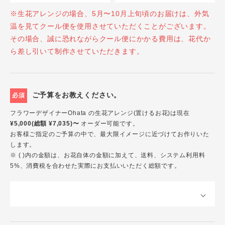
※生花アレンジの場合、5月〜10月上旬頃のお届けは、外気
温を見てクール便を使用させていただくことがございます。
その場合、誠に恐れながらクール便にかかる費用は、花代か
ら差し引いて制作させていただきます。
ご予算をお教えください。
必須
フラワーデザイナーOhata の生花アレンジ(置けるお花)は現在
¥5,000(総額 ¥7,035)〜
オーダー可能です。
お客様ご指定のご予算の中で、最大限イメージに近づけてお作りいた
します。
※ ( )内の金額は、お花自体の金額に加えて、送料、システム利用料
5%、消費税を合わせた実際にお支払いいただく総額です。