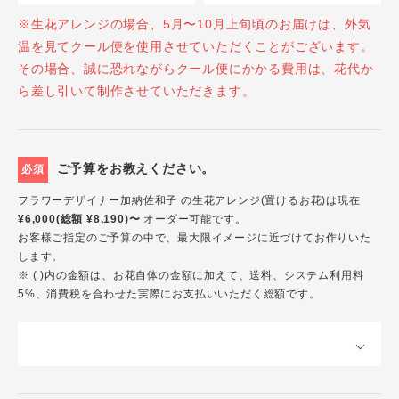
※生花アレンジの場合、5月〜10月上旬頃のお届けは、外気
温を見てクール便を使用させていただくことがございます。
その場合、誠に恐れながらクール便にかかる費用は、花代か
ら差し引いて制作させていただきます。
ご予算をお教えください。
必須
フラワーデザイナー加納佐和子 の生花アレンジ(置けるお花)は現在
¥6,000(総額 ¥8,190)〜
オーダー可能です。
お客様ご指定のご予算の中で、最大限イメージに近づけてお作りいた
します。
※ ( )内の金額は、お花自体の金額に加えて、送料、システム利用料
5%、消費税を合わせた実際にお支払いいただく総額です。