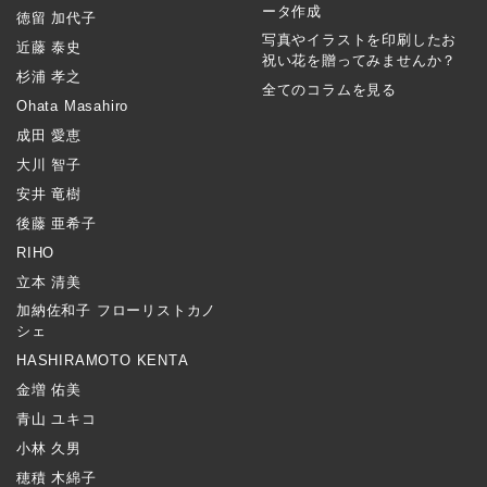
ータ作成
徳留 加代子
写真やイラストを印刷したお
近藤 泰史
祝い花を贈ってみませんか？
杉浦 孝之
全てのコラムを見る
Ohata Masahiro
成田 愛恵
大川 智子
安井 竜樹
後藤 亜希子
RIHO
立本 清美
加納佐和子 フローリストカノ
シェ
HASHIRAMOTO KENTA
金増 佑美
青山 ユキコ
小林 久男
穂積 木綿子