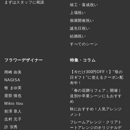
まずはスタッフに相談
竣工・落成祝い
上場祝い
個展開催祝い
誕生日祝い
結婚祝い
すべてのシーン
フラワーデザイナー
特集・コラム
【今だけ300円OFF！】"母の
岡崎 由美
日ギフト"に使えるクーポン配
NAGISA
布中！
牧 まゆ実
「春の花贈りフェア」開催｜
渡部 慎也
送別や卒業シーンにもおすす
め
Mikio Itou
秋におすすめ！人気アレンジ
前澤 章人
メント
志村 元子
フレームアレンジ・クリアト
許 宗秀
ートアレンジのオリジナルデ