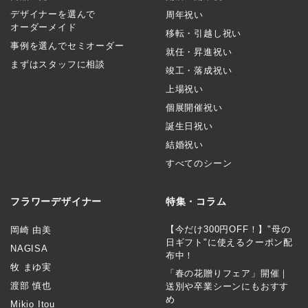
デザイナーを選んで
周年祝い
オーダーメイド
移転・引越し祝い
事例を選んでセミオーダー
就任・昇進祝い
まずはスタッフに相談
竣工・落成祝い
上場祝い
個展開催祝い
誕生日祝い
結婚祝い
すべてのシーン
フラワーデザイナー
特集・コラム
【今だけ300円OFF！】"母の
岡崎 由美
日ギフト"に使えるクーポン配
NAGISA
布中！
牧 まゆ実
「春の花贈りフェア」開催｜
渡部 慎也
送別や卒業シーンにもおすす
め
Mikio Itou