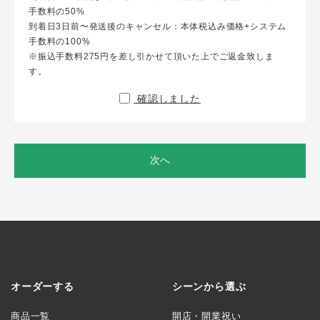
手数料の50%
到着日3日前〜発送後のキャンセル：本体税込み価格+システム
手数料の100%
※振込手数料275円を差し引かせて頂いた上でご返金致しま
す。
確認しました
次へ
オーダーする
シーンから選ぶ
商品一覧
開店・開業祝い