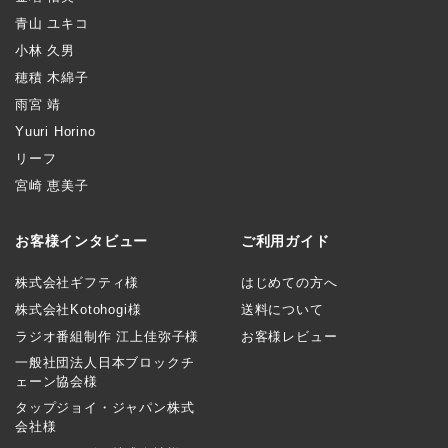
青山 ユキコ
小林 久男
穂積 木綿子
雨宮 靖
Yuuri Horino
リーフ
宮崎 恵美子
お客様インタビュー
ご利用ガイド
株式会社ギフティ様
はじめての方へ
株式会社Kotohogi様
送料について
ラジオ番組制作 江上佳弥子様
お客様レビュー
一般社団法人日本ブロックチ
ェーン協会様
タップジョイ・ジャパン株式
会社様