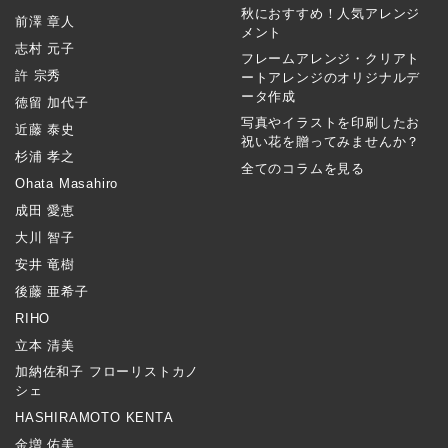
秋におすすめ！人気アレンジ
前澤 章人
メント
志村 元子
フレームアレンジ・クリアト
許 宗秀
ートアレンジのオリジナルデ
ータ作成
徳留 加代子
写真やイラストを印刷したお
近藤 泰史
祝い花を贈ってみませんか？
杉浦 孝之
全てのコラムを見る
Ohata Masahiro
成田 愛恵
大川 智子
安井 竜樹
後藤 亜希子
RIHO
立本 清美
加納佐和子 フローリストカノ
シェ
HASHIRAMOTO KENTA
金増 佑美