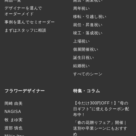
商品一覧
開店・開業祝い
デザイナーを選んで
周年祝い
オーダーメイド
移転・引越し祝い
事例を選んでセミオーダー
就任・昇進祝い
まずはスタッフに相談
竣工・落成祝い
上場祝い
個展開催祝い
誕生日祝い
結婚祝い
すべてのシーン
フラワーデザイナー
特集・コラム
【今だけ300円OFF！】"母の
岡崎 由美
日ギフト"に使えるクーポン配
NAGISA
布中！
牧 まゆ実
「春の花贈りフェア」開催｜
渡部 慎也
送別や卒業シーンにもおすす
め