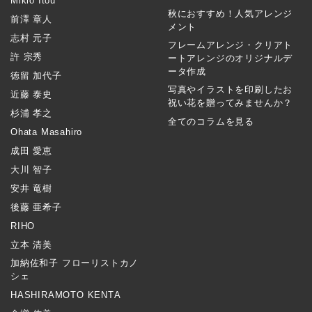
Mikio Itou
秋におすすめ！人気アレンジ
前澤 章人
メント
志村 元子
フレームアレンジ・クリアト
許 宗秀
ートアレンジのオリジナルデ
ータ作成
徳留 加代子
写真やイラストを印刷したお
近藤 泰史
祝い花を贈ってみませんか？
杉浦 孝之
全てのコラムを見る
Ohata Masahiro
成田 愛恵
大川 智子
安井 竜樹
後藤 亜希子
RIHO
立本 清美
加納佐和子 フローリストカノ
シェ
HASHIRAMOTO KENTA