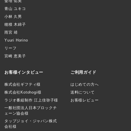
金増 佑美
青山 ユキコ
小林 久男
穂積 木綿子
雨宮 靖
Yuuri Horino
リーフ
宮崎 恵美子
お客様インタビュー
ご利用ガイド
株式会社ギフティ様
はじめての方へ
株式会社Kotohogi様
送料について
ラジオ番組制作 江上佳弥子様
お客様レビュー
一般社団法人日本ブロックチ
ェーン協会様
タップジョイ・ジャパン株式
会社様