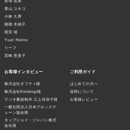
金増 佑美
青山 ユキコ
小林 久男
穂積 木綿子
雨宮 靖
Yuuri Horino
リーフ
宮崎 恵美子
お客様インタビュー
ご利用ガイド
株式会社ギフティ様
はじめての方へ
株式会社Kotohogi様
送料について
ラジオ番組制作 江上佳弥子様
お客様レビュー
一般社団法人日本ブロックチ
ェーン協会様
タップジョイ・ジャパン株式
会社様