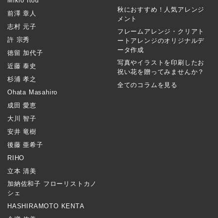
Mikio Itou
秋におすすめ！人気アレンジ
前澤 章人
メント
志村 元子
フレームアレンジ・クリアト
許 宗秀
ートアレンジのオリジナルデ
ータ作成
徳留 加代子
写真やイラストを印刷したお
近藤 泰史
祝い花を贈ってみませんか？
杉浦 孝之
全てのコラムを見る
Ohata Masahiro
成田 愛恵
大川 智子
安井 竜樹
後藤 亜希子
RIHO
立本 清美
加納佐和子 フローリストカノ
シェ
HASHIRAMOTO KENTA