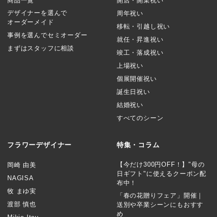
商品一覧
開店・開業祝い
デザイナーを選んで
周年祝い
オーダーメイド
移転・引越し祝い
事例を選んでセミオーダー
就任・昇進祝い
まずはスタッフに相談
竣工・落成祝い
上場祝い
個展開催祝い
誕生日祝い
結婚祝い
すべてのシーン
フラワーデザイナー
特集・コラム
【今だけ300円OFF！】"母の
岡崎 由美
日ギフト"に使えるクーポン配
NAGISA
布中！
牧 まゆ実
「春の花贈りフェア」開催｜
渡部 慎也
送別や卒業シーンにもおすす
め