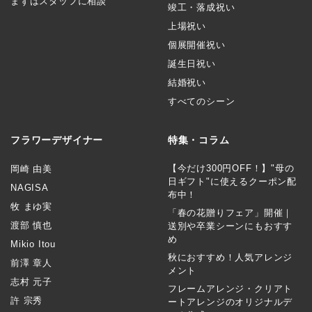
まずはスタッフに相談
竣工・落成祝い
上場祝い
個展開催祝い
誕生日祝い
結婚祝い
すべてのシーン
フラワーデザイナー
特集・コラム
【今だけ300円OFF！】"母の
岡崎 由美
日ギフト"に使えるクーポン配
NAGISA
布中！
牧 まゆ実
「春の花贈りフェア」開催｜
渡部 慎也
送別や卒業シーンにもおすす
め
Mikio Itou
秋におすすめ！人気アレンジ
前澤 章人
メント
志村 元子
フレームアレンジ・クリアト
許 宗秀
ートアレンジのオリジナルデ