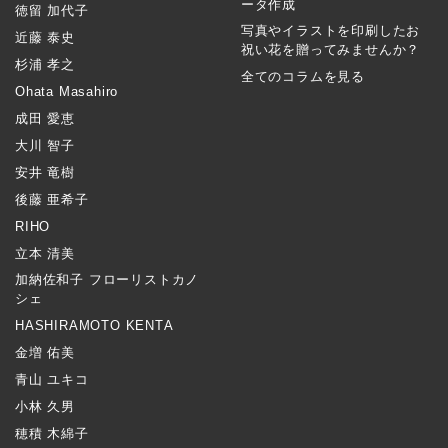
ータ作成
徳留 加代子
写真やイラストを印刷したお
近藤 泰史
祝い花を贈ってみませんか？
杉浦 孝之
全てのコラムを見る
Ohata Masahiro
成田 愛恵
大川 智子
安井 竜樹
後藤 亜希子
RIHO
立本 清美
加納佐和子 フローリストカノ
シェ
HASHIRAMOTO KENTA
金増 佑美
青山 ユキコ
小林 久男
穂積 木綿子