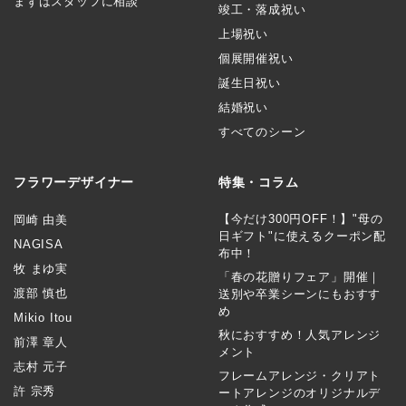
まずはスタッフに相談
竣工・落成祝い
上場祝い
個展開催祝い
誕生日祝い
結婚祝い
すべてのシーン
フラワーデザイナー
特集・コラム
【今だけ300円OFF！】"母の
岡崎 由美
日ギフト"に使えるクーポン配
NAGISA
布中！
牧 まゆ実
「春の花贈りフェア」開催｜
渡部 慎也
送別や卒業シーンにもおすす
め
Mikio Itou
秋におすすめ！人気アレンジ
前澤 章人
メント
志村 元子
フレームアレンジ・クリアト
許 宗秀
ートアレンジのオリジナルデ