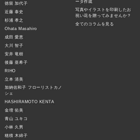
ータ作成
徳留 加代子
写真やイラストを印刷したお
近藤 泰史
祝い花を贈ってみませんか？
杉浦 孝之
全てのコラムを見る
Ohata Masahiro
成田 愛恵
大川 智子
安井 竜樹
後藤 亜希子
RIHO
立本 清美
加納佐和子 フローリストカノ
シェ
HASHIRAMOTO KENTA
金増 佑美
青山 ユキコ
小林 久男
穂積 木綿子