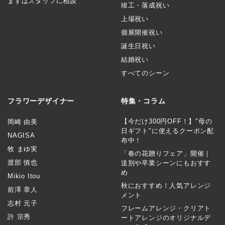
まずはスタッフに相談
竣工・落成祝い
上場祝い
個展開催祝い
誕生日祝い
結婚祝い
すべてのシーン
フラワーデザイナー
特集・コラム
【今だけ300円OFF！】"母の
岡崎 由美
日ギフト"に使えるクーポン配
NAGISA
布中！
牧 まゆ実
「春の花贈りフェア」開催｜
渡部 慎也
送別や卒業シーンにもおすす
め
Mikio Itou
秋におすすめ！人気アレンジ
前澤 章人
メント
志村 元子
フレームアレンジ・クリアト
許 宗秀
ートアレンジのオリジナルデ