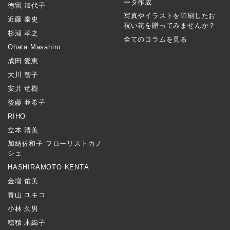
ータ作成
徳留 加代子
写真やイラストを印刷したお
近藤 泰史
祝い花を贈ってみませんか？
杉浦 孝之
全てのコラムを見る
Ohata Masahiro
成田 愛恵
大川 智子
安井 竜樹
後藤 亜希子
RIHO
立本 清美
加納佐和子 フローリストカノ
シェ
HASHIRAMOTO KENTA
金増 佑美
青山 ユキコ
小林 久男
穂積 木綿子