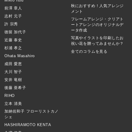
Mikio Itou
秋におすすめ！人気アレンジ
前澤 章人
メント
志村 元子
フレームアレンジ・クリアト
許 宗秀
ートアレンジのオリジナルデ
ータ作成
徳留 加代子
写真やイラストを印刷したお
近藤 泰史
祝い花を贈ってみませんか？
杉浦 孝之
全てのコラムを見る
Ohata Masahiro
成田 愛恵
大川 智子
安井 竜樹
後藤 亜希子
RIHO
立本 清美
加納佐和子 フローリストカノ
シェ
HASHIRAMOTO KENTA