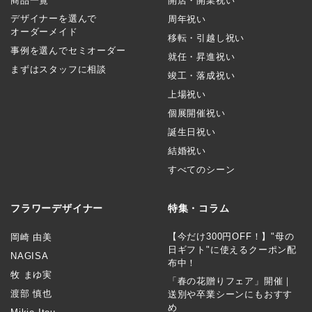
商品一覧
開店・開業祝い
デザイナーを選んで
周年祝い
オーダーメイド
移転・引越し祝い
事例を選んでセミオーダー
就任・昇進祝い
まずはスタッフに相談
竣工・落成祝い
上場祝い
個展開催祝い
誕生日祝い
結婚祝い
すべてのシーン
フラワーデザイナー
特集・コラム
【今だけ300円OFF！】"母の
岡崎 由美
日ギフト"に使えるクーポン配
NAGISA
布中！
牧 まゆ実
「春の花贈りフェア」開催｜
渡部 慎也
送別や卒業シーンにもおすす
め