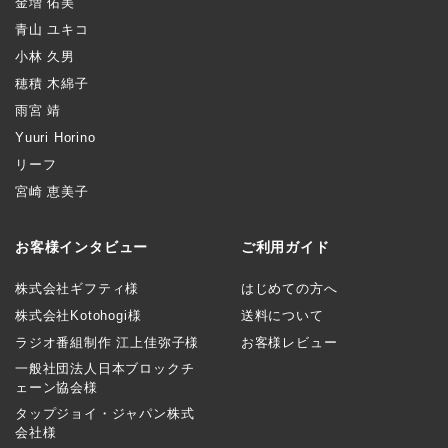
金増 佑美
青山 ユキコ
小林 久男
穂積 木綿子
雨宮 靖
Yuuri Horino
リーフ
宮崎 恵美子
お客様インタビュー
ご利用ガイド
株式会社ギフティ様
はじめての方へ
株式会社Kotohogi様
送料について
ラジオ番組制作 江上佳弥子様
お客様レビュー
一般社団法人日本ブロックチ
ェーン協会様
タップジョイ・ジャパン株式
会社様