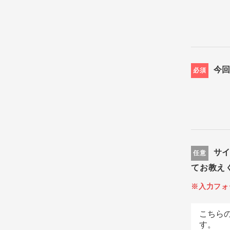
今
必須
サ
任意
てお教え
※入力フォ