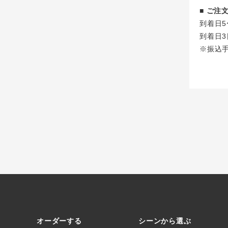
■ ご
到着日5
到着日3
※振込
オーダーする
シーンから選ぶ