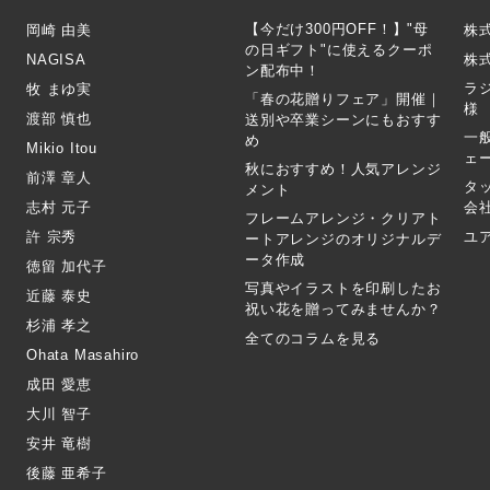
【今だけ300円OFF！】"母
岡崎 由美
株
の日ギフト"に使えるクーポ
NAGISA
株式
ン配布中！
ラ
牧 まゆ実
「春の花贈りフェア」開催｜
様
渡部 慎也
送別や卒業シーンにもおすす
一
め
Mikio Itou
ェ
秋におすすめ！人気アレンジ
前澤 章人
タ
メント
志村 元子
会
フレームアレンジ・クリアト
許 宗秀
ユ
ートアレンジのオリジナルデ
ータ作成
徳留 加代子
写真やイラストを印刷したお
近藤 泰史
祝い花を贈ってみませんか？
杉浦 孝之
全てのコラムを見る
Ohata Masahiro
成田 愛恵
大川 智子
安井 竜樹
後藤 亜希子