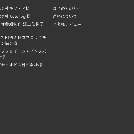
式会社ギフティ様
はじめての方へ
会社Kotohogi様
送料について
ジオ番組制作 江上佳弥子
お客様レビュー
般社団法人日本ブロックチ
ーン協会様
ップジョイ・ジャパン株式
社様
アサクオビス株式会社様