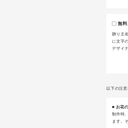
無料
贈り主
に文字
デザイ
以下の注意
■ お
制作時
ます。