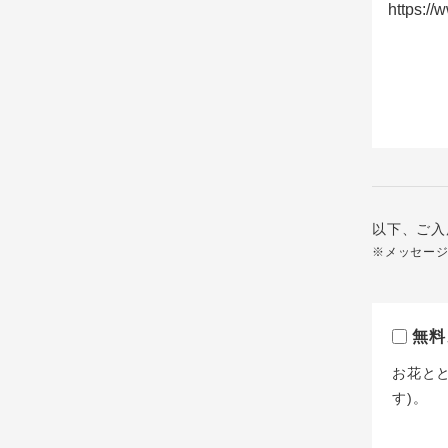
以下、ご入
※メッセー
無料
お花と
す)。