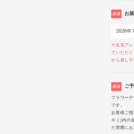
お
必須
※生花アレ
ていただく
から差し引
ご
必須
フラワーデ
です。
お客様ご指
※ ( )
た実際にお