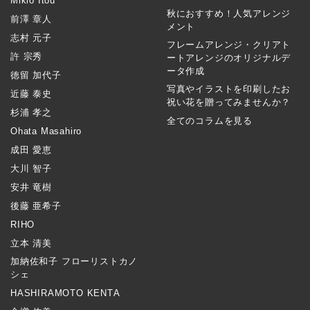
Mikio Itou
秋におすすめ！人気アレンジ
前澤 章人
メント
志村 元子
フレームアレンジ・クリアト
許 宗秀
ートアレンジのオリジナルデ
ータ作成
徳留 加代子
写真やイラストを印刷したお
近藤 泰史
祝い花を贈ってみませんか？
杉浦 孝之
全てのコラムを見る
Ohata Masahiro
成田 愛恵
大川 智子
安井 竜樹
後藤 亜希子
RIHO
立本 清美
加納佐和子 フローリストカノ
シェ
HASHIRAMOTO KENTA