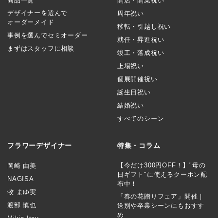
商品一覧
開店・開業祝い
デザイナーを選んで
周年祝い
オーダーメイド
移転・引越し祝い
事例を選んでセミオーダー
就任・昇進祝い
まずはスタッフに相談
竣工・落成祝い
上場祝い
個展開催祝い
誕生日祝い
結婚祝い
すべてのシーン
フラワーデザイナー
特集・コラム
【今だけ300円OFF！】"母の
岡崎 由美
日ギフト"に使えるクーポン配
NAGISA
布中！
牧 まゆ実
「春の花贈りフェア」開催｜
渡部 慎也
送別や卒業シーンにもおすす
め