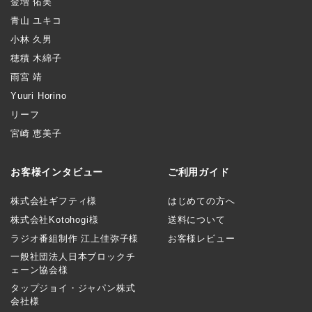
金増 佑美
青山 ユキコ
小林 久男
穂積 木綿子
雨宮 靖
Yuuri Horino
リーフ
宮崎 恵美子
お客様インタビュー
ご利用ガイド
株式会社ギフティ様
はじめての方へ
株式会社Kotohogi様
送料について
ラジオ番組制作 江上佳弥子様
お客様レビュー
一般社団法人日本ブロックチ
ェーン協会様
タップジョイ・ジャパン株式
会社様