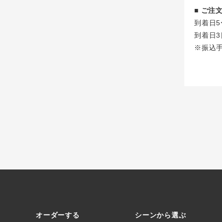
■ ご
到着日5
到着日3
※振込
オーダーする
シーンから選ぶ