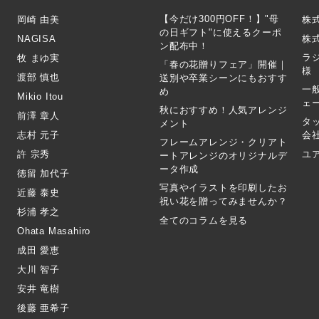
【今だけ300円OFF！】"母
岡崎 由美
株
の日ギフト"に使えるクーポ
NAGISA
株式
ン配布中！
ラ
牧 まゆ実
「春の花贈りフェア」開催｜
様
渡部 慎也
送別や卒業シーンにもおすす
一
め
Mikio Itou
ェ
秋におすすめ！人気アレンジ
前澤 章人
タ
メント
志村 元子
会
フレームアレンジ・クリアト
許 宗秀
ユ
ートアレンジのオリジナルデ
ータ作成
徳留 加代子
写真やイラストを印刷したお
近藤 泰史
祝い花を贈ってみませんか？
杉浦 孝之
全てのコラムを見る
Ohata Masahiro
成田 愛恵
大川 智子
安井 竜樹
後藤 亜希子