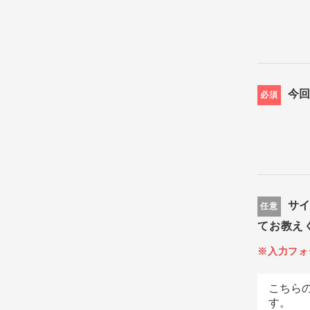
今
必須
サ
任意
てお教え
※入力フォ