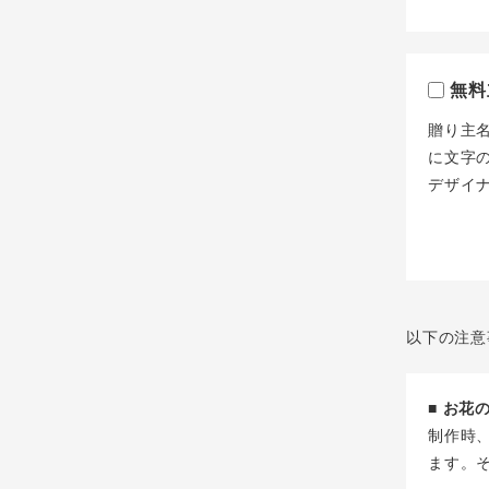
無料
贈り主
に文字
デザイ
以下の注意
■ お
制作時
ます。