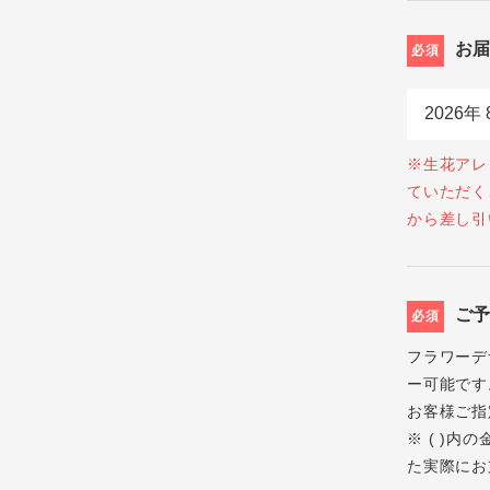
お
必須
※生花アレ
ていただく
から差し引
ご
必須
フラワーデ
ー可能です
お客様ご指
※ ( )
た実際にお