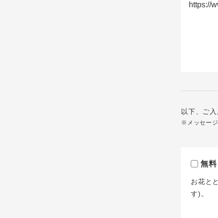
以下、ご入
※メッセー
無料
お花と
す)。