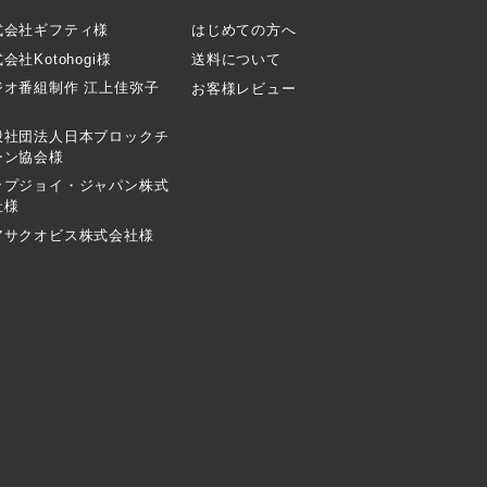
式会社ギフティ様
はじめての方へ
会社Kotohogi様
送料について
ジオ番組制作 江上佳弥子
お客様レビュー
般社団法人日本ブロックチ
ーン協会様
ップジョイ・ジャパン株式
社様
アサクオビス株式会社様