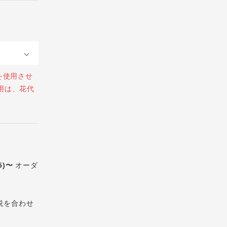
を使用させ
用は、花代
5)〜
オーダ
税を合わせ