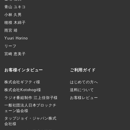
青山 ユキコ
小林 久男
穂積 木綿子
雨宮 靖
Yuuri Horino
リーフ
宮崎 恵美子
お客様インタビュー
ご利用ガイド
株式会社ギフティ様
はじめての方へ
株式会社Kotohogi様
送料について
ラジオ番組制作 江上佳弥子様
お客様レビュー
一般社団法人日本ブロックチ
ェーン協会様
タップジョイ・ジャパン株式
会社様