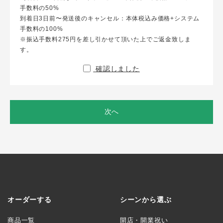
手数料の50%
到着日3日前〜発送後のキャンセル：本体税込み価格+システム
手数料の100%
※振込手数料275円を差し引かせて頂いた上でご返金致しま
す。
確認しました
次へ
オーダーする
シーンから選ぶ
商品一覧
開店・開業祝い