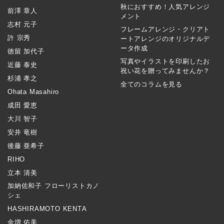
秋におすすめ！人気アレンジ
前澤 章人
メント
志村 元子
フレームアレンジ・クリアト
許 宗秀
ートアレンジのオリジナルデ
ータ作成
徳留 加代子
写真やイラストを印刷したお
近藤 泰史
祝い花を贈ってみませんか？
杉浦 孝之
全てのコラムを見る
Ohata Masahiro
成田 愛恵
大川 智子
安井 竜樹
後藤 亜希子
RIHO
立本 清美
加納佐和子 フローリストカノ
シェ
HASHIRAMOTO KENTA
金増 佑美