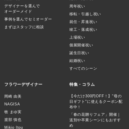
デザイナーを選んで
周年祝い
オーダーメイド
移転・引越し祝い
事例を選んでセミオーダー
就任・昇進祝い
まずはスタッフに相談
竣工・落成祝い
上場祝い
個展開催祝い
誕生日祝い
結婚祝い
すべてのシーン
フラワーデザイナー
特集・コラム
【今だけ300円OFF！】"母の
岡崎 由美
日ギフト"に使えるクーポン配
NAGISA
布中！
牧 まゆ実
「春の花贈りフェア」開催｜
渡部 慎也
送別や卒業シーンにもおすす
め
Mikio Itou