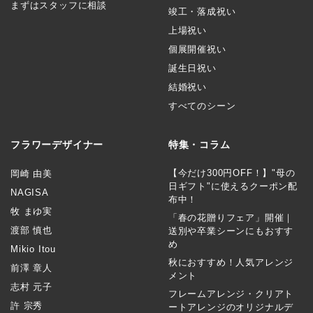
まずはスタッフに相談
竣工・落成祝い
上場祝い
個展開催祝い
誕生日祝い
結婚祝い
すべてのシーン
フラワーデザイナー
特集・コラム
【今だけ300円OFF！】"母の
岡崎 由美
日ギフト"に使えるクーポン配
NAGISA
布中！
牧 まゆ実
「春の花贈りフェア」開催｜
渡部 慎也
送別や卒業シーンにもおすす
め
Mikio Itou
秋におすすめ！人気アレンジ
前澤 章人
メント
志村 元子
フレームアレンジ・クリアト
許 宗秀
ートアレンジのオリジナルデ