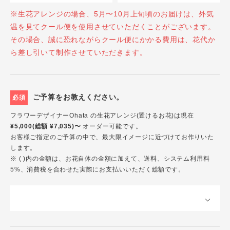
※生花アレンジの場合、5月〜10月上旬頃のお届けは、外気
温を見てクール便を使用させていただくことがございます。
その場合、誠に恐れながらクール便にかかる費用は、花代か
ら差し引いて制作させていただきます。
ご予算をお教えください。
必須
フラワーデザイナーOhata の生花アレンジ(置けるお花)は現在
¥5,000(総額 ¥7,035)〜
オーダー可能です。
お客様ご指定のご予算の中で、最大限イメージに近づけてお作りいた
します。
※ ( )内の金額は、お花自体の金額に加えて、送料、システム利用料
5%、消費税を合わせた実際にお支払いいただく総額です。