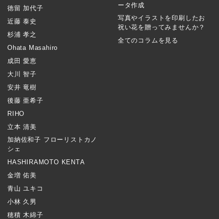
ータ作成
徳留 加代子
写真やイラストを印刷したお
近藤 泰史
祝い花を贈ってみませんか？
杉浦 孝之
全てのコラムを見る
Ohata Masahiro
成田 愛恵
大川 智子
安井 竜樹
後藤 亜希子
RIHO
立本 清美
加納佐和子 フローリストカノ
シェ
HASHIRAMOTO KENTA
金増 佑美
青山 ユキコ
小林 久男
穂積 木綿子