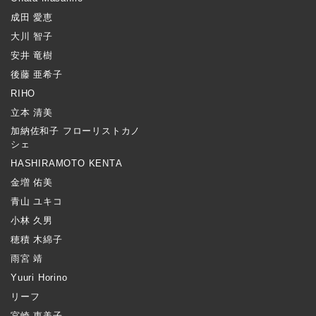
成田 愛恵
大川 智子
安井 竜樹
後藤 亜希子
RIHO
立本 清美
加納佐和子 フローリストカノ
シェ
HASHIRAMOTO KENTA
金増 佑美
青山 ユキコ
小林 久男
穂積 木綿子
雨宮 靖
Yuuri Horino
リーフ
宮崎 恵美子