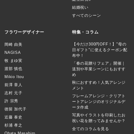
結婚祝い
すべてのシーン
フラワーデザイナー
特集・コラム
【今だけ300円OFF！】"母の
岡崎 由美
日ギフト"に使えるクーポン配
NAGISA
布中！
牧 まゆ実
「春の花贈りフェア」開催｜
渡部 慎也
送別や卒業シーンにもおすす
め
Mikio Itou
秋におすすめ！人気アレンジ
前澤 章人
メント
志村 元子
フレームアレンジ・クリアト
許 宗秀
ートアレンジのオリジナルデ
ータ作成
徳留 加代子
写真やイラストを印刷したお
近藤 泰史
祝い花を贈ってみませんか？
杉浦 孝之
全てのコラムを見る
Ohata Masahiro