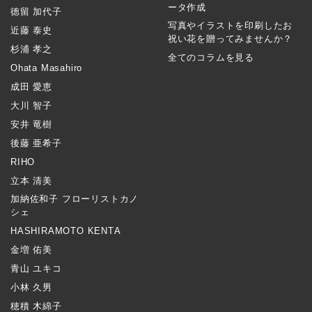
ータ作成
徳留 加代子
写真やイラストを印刷したお
近藤 泰史
祝い花を贈ってみませんか？
杉浦 孝之
全てのコラムを見る
Ohata Masahiro
成田 愛恵
大川 智子
安井 竜樹
後藤 亜希子
RIHO
立本 清美
加納佐和子 フローリストカノ
シェ
HASHIRAMOTO KENTA
金増 佑美
青山 ユキコ
小林 久男
穂積 木綿子