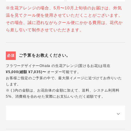
※生花アレンジの場合、5月〜10月上旬頃のお届けは、外気
温を見てクール便を使用させていただくことがございます。
その場合、誠に恐れながらクール便にかかる費用は、花代か
ら差し引いて制作させていただきます。
ご予算をお教えください。
必須
フラワーデザイナーOhata の生花アレンジ(置けるお花)は現在
¥5,000(総額 ¥7,035)〜
オーダー可能です。
お客様ご指定のご予算の中で、最大限イメージに近づけてお作りいた
します。
※ ( )内の金額は、お花自体の金額に加えて、送料、システム利用料
5%、消費税を合わせた実際にお支払いいただく総額です。