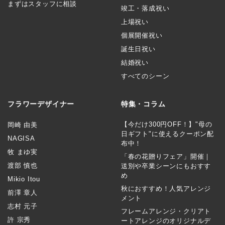
まずはスタッフに相談
竣工・落成祝い
上場祝い
個展開催祝い
誕生日祝い
結婚祝い
すべてのシーン
フラワーデザイナー
特集・コラム
【今だけ300円OFF！】"母の
岡崎 由美
日ギフト"に使えるクーポン配
NAGISA
布中！
牧 まゆ実
「春の花贈りフェア」開催｜
渡部 慎也
送別や卒業シーンにもおすす
め
Mikio Itou
秋におすすめ！人気アレンジ
前澤 章人
メント
志村 元子
フレームアレンジ・クリアト
許 宗秀
ートアレンジのオリジナルデ