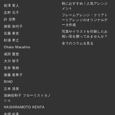
秋におすすめ！人気アレンジ
前澤 章人
メント
志村 元子
フレームアレンジ・クリアト
許 宗秀
ートアレンジのオリジナルデ
ータ作成
徳留 加代子
写真やイラストを印刷したお
近藤 泰史
祝い花を贈ってみませんか？
杉浦 孝之
全てのコラムを見る
Ohata Masahiro
成田 愛恵
大川 智子
安井 竜樹
後藤 亜希子
RIHO
立本 清美
加納佐和子 フローリストカノ
シェ
HASHIRAMOTO KENTA
金増 佑美