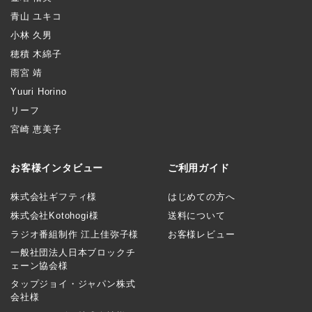
青山 ユキコ
小林 久男
穂積 木綿子
雨宮 靖
Yuuri Horino
リーフ
宮崎 恵美子
お客様インタビュー
ご利用ガイド
株式会社ギフティ様
はじめての方へ
株式会社Kotohogi様
送料について
ラジオ番組制作 江上佳弥子様
お客様レビュー
一般社団法人日本ブロックチ
ェーン協会様
タップジョイ・ジャパン株式
会社様