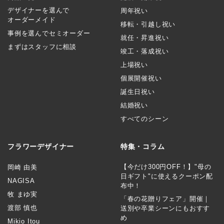
デザイナーを選んで
周年祝い
オーダーメイド
移転・引越し祝い
事例を選んでセミオーダー
就任・昇進祝い
まずはスタッフに相談
竣工・落成祝い
上場祝い
個展開催祝い
誕生日祝い
結婚祝い
すべてのシーン
フラワーデザイナー
特集・コラム
【今だけ300円OFF！】"母の
岡崎 由美
日ギフト"に使えるクーポン配
NAGISA
布中！
牧 まゆ実
「春の花贈りフェア」開催｜
渡部 慎也
送別や卒業シーンにもおすす
め
Mikio Itou