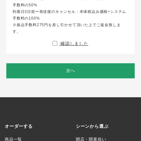
手数料の50%
到着日3日前〜発送後のキャンセル：本体税込み価格+システム
手数料の100%
※振込手数料275円を差し引かせて頂いた上でご返金致しま
す。
確認しました
次へ
オーダーする
シーンから選ぶ
商品一覧
開店・開業祝い