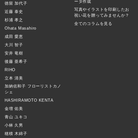
ータ作成
徳留 加代子
写真やイラストを印刷したお
近藤 泰史
祝い花を贈ってみませんか？
杉浦 孝之
全てのコラムを見る
Ohata Masahiro
成田 愛恵
大川 智子
安井 竜樹
後藤 亜希子
RIHO
立本 清美
加納佐和子 フローリストカノ
シェ
HASHIRAMOTO KENTA
金増 佑美
青山 ユキコ
小林 久男
穂積 木綿子