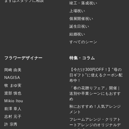
まずはスタッフに相談
竣工・落成祝い
上場祝い
個展開催祝い
誕生日祝い
結婚祝い
すべてのシーン
フラワーデザイナー
特集・コラム
【今だけ300円OFF！】"母の
岡崎 由美
日ギフト"に使えるクーポン配
NAGISA
布中！
牧 まゆ実
「春の花贈りフェア」開催｜
渡部 慎也
送別や卒業シーンにもおすす
め
Mikio Itou
秋におすすめ！人気アレンジ
前澤 章人
メント
志村 元子
フレームアレンジ・クリアト
許 宗秀
ートアレンジのオリジナルデ