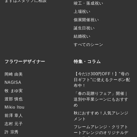
まずはスタッフに相談
竣工・落成祝い
上場祝い
個展開催祝い
誕生日祝い
結婚祝い
すべてのシーン
フラワーデザイナー
特集・コラム
【今だけ300円OFF！】"母の
岡崎 由美
日ギフト"に使えるクーポン配
NAGISA
布中！
牧 まゆ実
「春の花贈りフェア」開催｜
渡部 慎也
送別や卒業シーンにもおすす
め
Mikio Itou
秋におすすめ！人気アレンジ
前澤 章人
メント
志村 元子
フレームアレンジ・クリアト
許 宗秀
ートアレンジのオリジナルデ