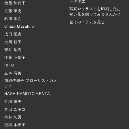
ータ作成
徳留 加代子
写真やイラストを印刷したお
近藤 泰史
祝い花を贈ってみませんか？
杉浦 孝之
全てのコラムを見る
Ohata Masahiro
成田 愛恵
大川 智子
安井 竜樹
後藤 亜希子
RIHO
立本 清美
加納佐和子 フローリストカノ
シェ
HASHIRAMOTO KENTA
金増 佑美
青山 ユキコ
小林 久男
穂積 木綿子