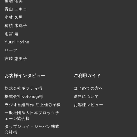
金増 佑美
青山 ユキコ
小林 久男
穂積 木綿子
雨宮 靖
Yuuri Horino
リーフ
宮崎 恵美子
お客様インタビュー
ご利用ガイド
株式会社ギフティ様
はじめての方へ
株式会社Kotohogi様
送料について
ラジオ番組制作 江上佳弥子様
お客様レビュー
一般社団法人日本ブロックチ
ェーン協会様
タップジョイ・ジャパン株式
会社様