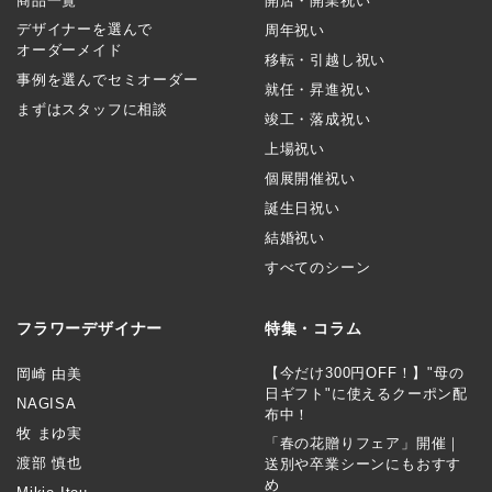
商品一覧
開店・開業祝い
デザイナーを選んで
周年祝い
オーダーメイド
移転・引越し祝い
事例を選んでセミオーダー
就任・昇進祝い
まずはスタッフに相談
竣工・落成祝い
上場祝い
個展開催祝い
誕生日祝い
結婚祝い
すべてのシーン
フラワーデザイナー
特集・コラム
【今だけ300円OFF！】"母の
岡崎 由美
日ギフト"に使えるクーポン配
NAGISA
布中！
牧 まゆ実
「春の花贈りフェア」開催｜
渡部 慎也
送別や卒業シーンにもおすす
め