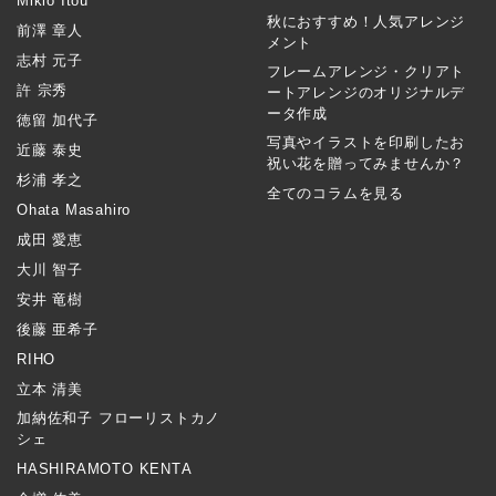
Mikio Itou
秋におすすめ！人気アレンジ
前澤 章人
メント
志村 元子
フレームアレンジ・クリアト
許 宗秀
ートアレンジのオリジナルデ
ータ作成
徳留 加代子
写真やイラストを印刷したお
近藤 泰史
祝い花を贈ってみませんか？
杉浦 孝之
全てのコラムを見る
Ohata Masahiro
成田 愛恵
大川 智子
安井 竜樹
後藤 亜希子
RIHO
立本 清美
加納佐和子 フローリストカノ
シェ
HASHIRAMOTO KENTA