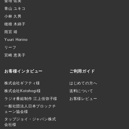
金増 佑美
青山 ユキコ
小林 久男
穂積 木綿子
雨宮 靖
Yuuri Horino
リーフ
宮崎 恵美子
お客様インタビュー
ご利用ガイド
株式会社ギフティ様
はじめての方へ
株式会社Kotohogi様
送料について
ラジオ番組制作 江上佳弥子様
お客様レビュー
一般社団法人日本ブロックチ
ェーン協会様
タップジョイ・ジャパン株式
会社様