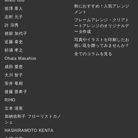
Mikio Itou
秋におすすめ！人気アレンジ
前澤 章人
メント
志村 元子
フレームアレンジ・クリアト
許 宗秀
ートアレンジのオリジナルデ
ータ作成
徳留 加代子
写真やイラストを印刷したお
近藤 泰史
祝い花を贈ってみませんか？
杉浦 孝之
全てのコラムを見る
Ohata Masahiro
成田 愛恵
大川 智子
安井 竜樹
後藤 亜希子
RIHO
立本 清美
加納佐和子 フローリストカノ
シェ
HASHIRAMOTO KENTA