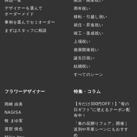
商品一覧
開店・開業祝い
デザイナーを選んで
周年祝い
オーダーメイド
移転・引越し祝い
事例を選んでセミオーダー
就任・昇進祝い
まずはスタッフに相談
竣工・落成祝い
上場祝い
個展開催祝い
誕生日祝い
結婚祝い
すべてのシーン
フラワーデザイナー
特集・コラム
【今だけ300円OFF！】"母の
岡崎 由美
日ギフト"に使えるクーポン配
NAGISA
布中！
牧 まゆ実
「春の花贈りフェア」開催｜
渡部 慎也
送別や卒業シーンにもおすす
め