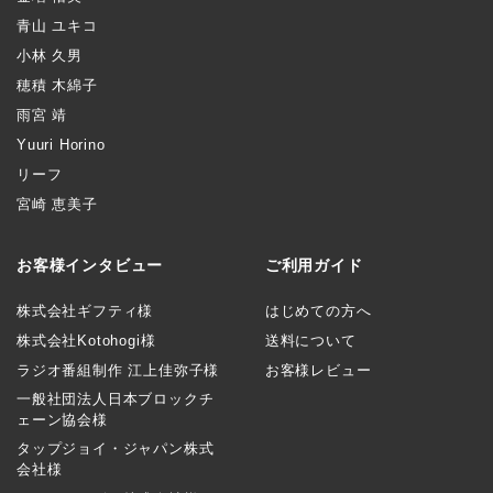
青山 ユキコ
小林 久男
穂積 木綿子
雨宮 靖
Yuuri Horino
リーフ
宮崎 恵美子
お客様インタビュー
ご利用ガイド
株式会社ギフティ様
はじめての方へ
株式会社Kotohogi様
送料について
ラジオ番組制作 江上佳弥子様
お客様レビュー
一般社団法人日本ブロックチ
ェーン協会様
タップジョイ・ジャパン株式
会社様