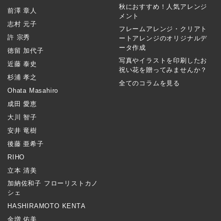
秋におすすめ！人気アレンジ
前澤 章人
メント
志村 元子
フレームアレンジ・クリアト
許 宗秀
ートアレンジのオリジナルデ
ータ作成
徳留 加代子
写真やイラストを印刷したお
近藤 泰史
祝い花を贈ってみませんか？
杉浦 孝之
全てのコラムを見る
Ohata Masahiro
成田 愛恵
大川 智子
安井 竜樹
後藤 亜希子
RIHO
立本 清美
加納佐和子 フローリストカノ
シェ
HASHIRAMOTO KENTA
金増 佑美