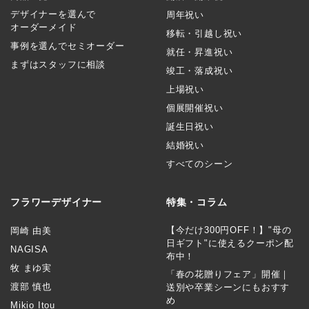
デザイナーを選んで
周年祝い
オーダーメイド
移転・引越し祝い
事例を選んでセミオーダー
就任・昇進祝い
まずはスタッフに相談
竣工・落成祝い
上場祝い
個展開催祝い
誕生日祝い
結婚祝い
すべてのシーン
フラワーデザイナー
特集・コラム
【今だけ300円OFF！】"母の
岡崎 由美
日ギフト"に使えるクーポン配
NAGISA
布中！
牧 まゆ実
「春の花贈りフェア」開催｜
渡部 慎也
送別や卒業シーンにもおすす
め
Mikio Itou