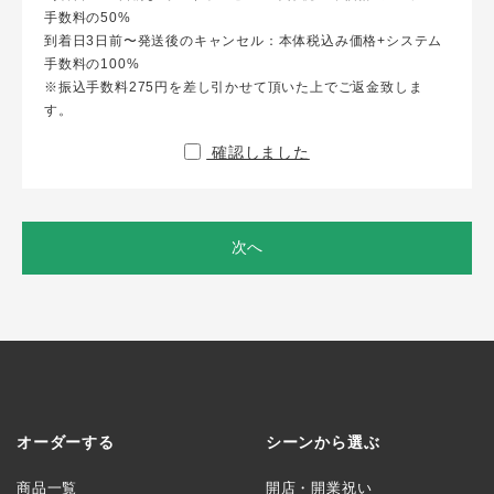
手数料の50%
到着日3日前〜発送後のキャンセル：本体税込み価格+システム
手数料の100%
※振込手数料275円を差し引かせて頂いた上でご返金致しま
す。
確認しました
次へ
オーダーする
シーンから選ぶ
商品一覧
開店・開業祝い