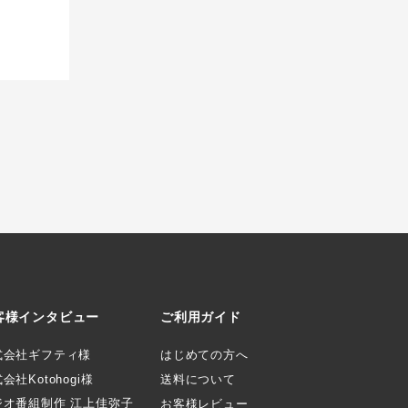
客様インタビュー
ご利用ガイド
式会社ギフティ様
はじめての方へ
会社Kotohogi様
送料について
ジオ番組制作 江上佳弥子
お客様レビュー