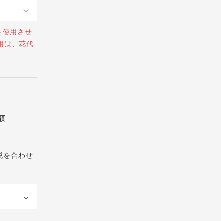
を使用させ
用は、花代
総額
税を合わせ