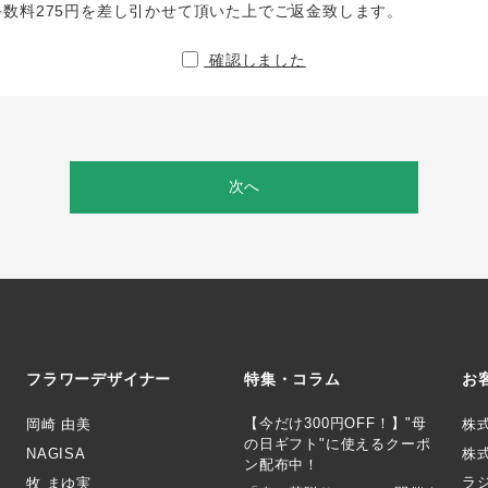
手数料275円を差し引かせて頂いた上でご返金致します。
確認しました
次へ
フラワーデザイナー
特集・コラム
お
【今だけ300円OFF！】"母
岡崎 由美
株
の日ギフト"に使えるクーポ
NAGISA
株式
ン配布中！
ラ
牧 まゆ実