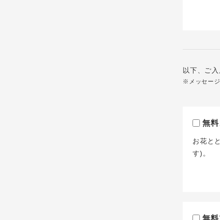
以下、ご入
※メッセー
無料
お花と
す)。
無料