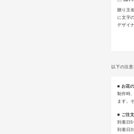
贈り主
に文字
デザイ
以下の注意
■ お
制作時
ます。
■ ご
到着日5
到着日3