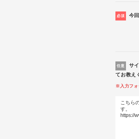
今
必須
サ
任意
てお教え
※入力フォ