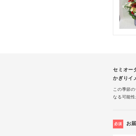
セミオー
かぎりイ
この季節の
なる可能性
お
必須