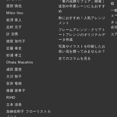
「春の花贈りフェア」開催｜
様
渡部 慎也
送別や卒業シーンにもおすす
一
め
Mikio Itou
ェ
秋におすすめ！人気アレンジ
前澤 章人
タ
メント
志村 元子
会
フレームアレンジ・クリアト
許 宗秀
ユ
ートアレンジのオリジナルデ
ータ作成
徳留 加代子
写真やイラストを印刷したお
近藤 泰史
祝い花を贈ってみませんか？
杉浦 孝之
全てのコラムを見る
Ohata Masahiro
成田 愛恵
大川 智子
安井 竜樹
後藤 亜希子
RIHO
立本 清美
加納佐和子 フローリストカ
ノシェ