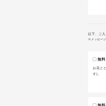
以下、ご入
※メッセー
無料
お花と
す)。
無料