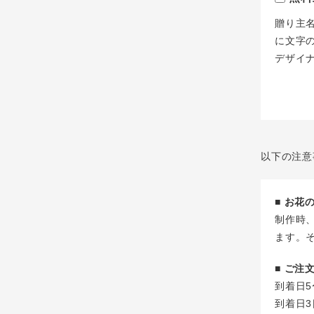
贈り主
に文字
デザイ
以下の注意
■ お
制作時
ます。
■ ご
到着日5
到着日3