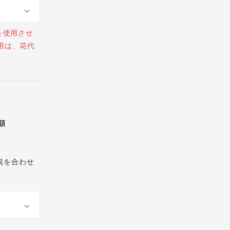
を使用させ
用は、花代
総額
税を合わせ