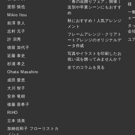
「春の花贈りフェア」開催｜
様
渡部 慎也
送別や卒業シーンにもおすす
一
め
Mikio Itou
ェ
秋におすすめ！人気アレンジ
前澤 章人
タ
メント
志村 元子
会
フレームアレンジ・クリアト
許 宗秀
ユ
ートアレンジのオリジナルデ
ータ作成
徳留 加代子
写真やイラストを印刷したお
近藤 泰史
祝い花を贈ってみませんか？
杉浦 孝之
全てのコラムを見る
Ohata Masahiro
成田 愛恵
大川 智子
安井 竜樹
後藤 亜希子
RIHO
立本 清美
加納佐和子 フローリストカ
ノシェ