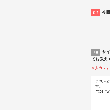
今
必須
サ
任意
てお教え
※入力フォ