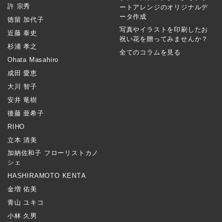
許 宗秀
ートアレンジのオリジナルデ
ータ作成
徳留 加代子
写真やイラストを印刷したお
近藤 泰史
祝い花を贈ってみませんか？
杉浦 孝之
全てのコラムを見る
Ohata Masahiro
成田 愛恵
大川 智子
安井 竜樹
後藤 亜希子
RIHO
立本 清美
加納佐和子 フローリストカノ
シェ
HASHIRAMOTO KENTA
金増 佑美
青山 ユキコ
小林 久男