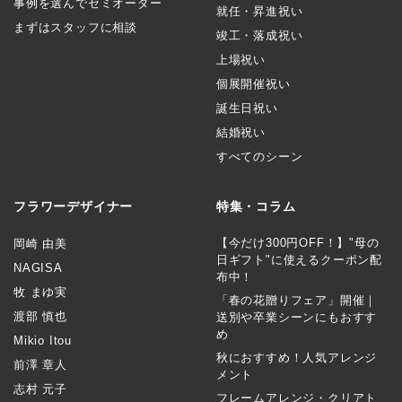
事例を選んでセミオーダー
就任・昇進祝い
まずはスタッフに相談
竣工・落成祝い
上場祝い
個展開催祝い
誕生日祝い
結婚祝い
すべてのシーン
フラワーデザイナー
特集・コラム
【今だけ300円OFF！】"母の
岡崎 由美
日ギフト"に使えるクーポン配
NAGISA
布中！
牧 まゆ実
「春の花贈りフェア」開催｜
渡部 慎也
送別や卒業シーンにもおすす
め
Mikio Itou
秋におすすめ！人気アレンジ
前澤 章人
メント
志村 元子
フレームアレンジ・クリアト