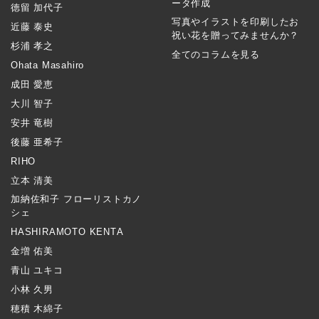
ータ作成
徳留 加代子
写真やイラストを印刷したお
近藤 泰史
祝い花を贈ってみませんか？
杉浦 孝之
全てのコラムを見る
Ohata Masahiro
成田 愛恵
大川 智子
安井 竜樹
後藤 亜希子
RIHO
立本 清美
加納佐和子 フローリストカノ
シェ
HASHIRAMOTO KENTA
金増 佑美
青山 ユキコ
小林 久男
穂積 木綿子