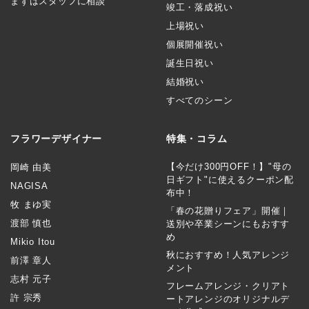
まずはスタッフに相談
竣工・落成祝い
上場祝い
個展開催祝い
誕生日祝い
結婚祝い
すべてのシーン
フラワーデザイナー
特集・コラム
【今だけ300円OFF！】"母の
岡崎 由美
日ギフト"に使えるクーポン配
NAGISA
布中！
牧 まゆ実
「春の花贈りフェア」開催｜
渡部 慎也
送別や卒業シーンにもおすす
め
Mikio Itou
秋におすすめ！人気アレンジ
前澤 章人
メント
志村 元子
フレームアレンジ・クリアト
許 宗秀
ートアレンジのオリジナルデ