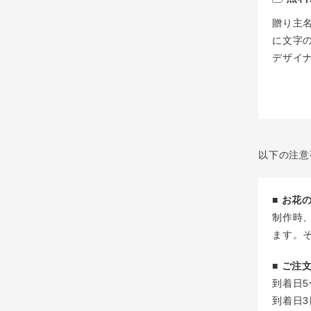
贈り主
に文字
デザイ
以下の注意
■ お
制作時
ます。
■ ご
到着日5
到着日3