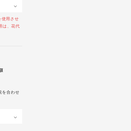
を使用させ
用は、花代
総額
税を合わせ