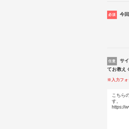
今
必須
サ
任意
てお教え
※入力フォ