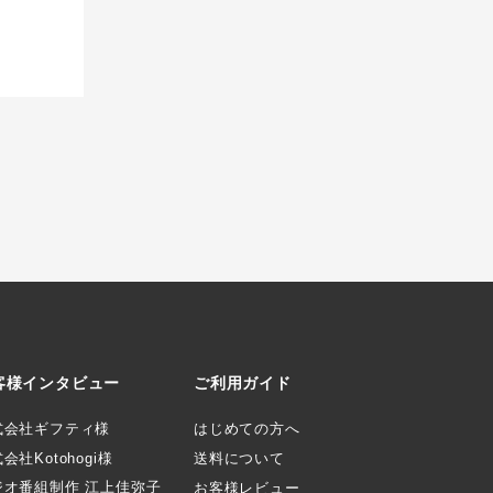
客様インタビュー
ご利用ガイド
式会社ギフティ様
はじめての方へ
会社Kotohogi様
送料について
ジオ番組制作 江上佳弥子
お客様レビュー