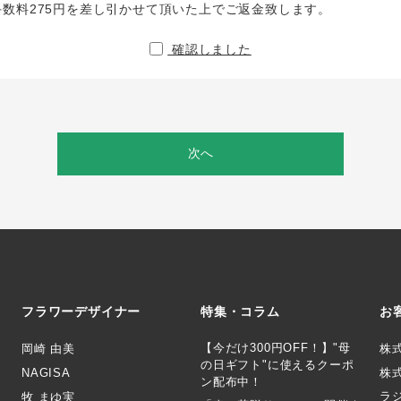
手数料275円を差し引かせて頂いた上でご返金致します。
確認しました
次へ
フラワーデザイナー
特集・コラム
お
【今だけ300円OFF！】"母
岡崎 由美
株
の日ギフト"に使えるクーポ
NAGISA
株式
ン配布中！
ラ
牧 まゆ実