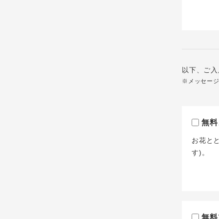
以下、ご入
※メッセー
無料
お花と
す)。
無料