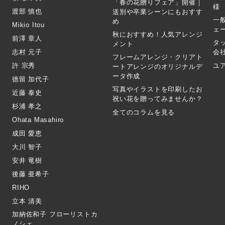
「春の花贈りフェア」開催｜
様
渡部 慎也
送別や卒業シーンにもおすす
一
め
Mikio Itou
ェ
秋におすすめ！人気アレンジ
前澤 章人
タ
メント
志村 元子
会
フレームアレンジ・クリアト
許 宗秀
ユ
ートアレンジのオリジナルデ
ータ作成
徳留 加代子
写真やイラストを印刷したお
近藤 泰史
祝い花を贈ってみませんか？
杉浦 孝之
全てのコラムを見る
Ohata Masahiro
成田 愛恵
大川 智子
安井 竜樹
後藤 亜希子
RIHO
立本 清美
加納佐和子 フローリストカ
ノシェ