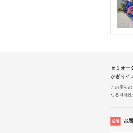
セミオー
かぎりイ
この季節の
なる可能性
お
必須