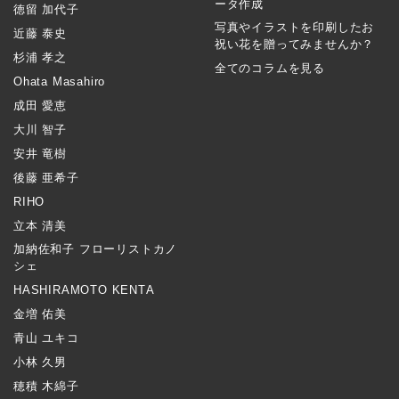
ータ作成
徳留 加代子
写真やイラストを印刷したお
近藤 泰史
祝い花を贈ってみませんか？
杉浦 孝之
全てのコラムを見る
Ohata Masahiro
成田 愛恵
大川 智子
安井 竜樹
後藤 亜希子
RIHO
立本 清美
加納佐和子 フローリストカノ
シェ
HASHIRAMOTO KENTA
金増 佑美
青山 ユキコ
小林 久男
穂積 木綿子