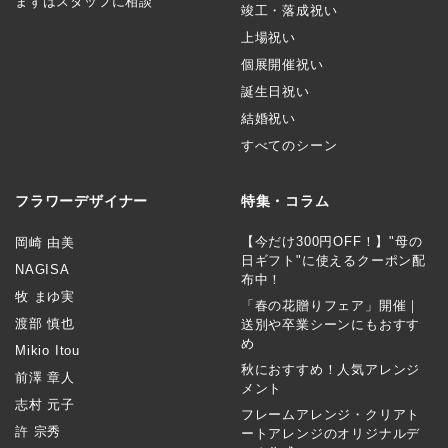
まずはスタッフに相談
竣工・落成祝い
上場祝い
個展開催祝い
誕生日祝い
結婚祝い
すべてのシーン
フラワーデザイナー
特集・コラム
【今だけ300円OFF！】"母の
岡崎 由美
日ギフト"に使えるクーポン配
NAGISA
布中！
牧 まゆ実
「春の花贈りフェア」開催｜
渡部 慎也
送別や卒業シーンにもおすす
め
Mikio Itou
秋におすすめ！人気アレンジ
前澤 章人
メント
志村 元子
フレームアレンジ・クリアト
許 宗秀
ートアレンジのオリジナルデ