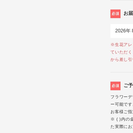
お
必須
※生花アレ
ていただく
から差し引
ご
必須
フラワーデ
ー可能です
お客様ご指
※ ( )
た実際にお