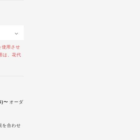
を使用させ
用は、花代
5)〜
オーダ
税を合わせ