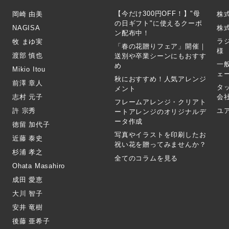
【今だけ300円OFF！】"母
岡崎 由美
株
の日ギフト"に使えるクーポ
NAGISA
株式
ン配布中！
ラ
牧 まゆ実
「春の花贈りフェア」開催｜
様
渡部 慎也
送別や卒業シーンにもおすす
一
め
Mikio Itou
ェ
秋におすすめ！人気アレンジ
前澤 章人
タ
メント
志村 元子
会
フレームアレンジ・クリアト
許 宗秀
ユ
ートアレンジのオリジナルデ
ータ作成
徳留 加代子
写真やイラストを印刷したお
近藤 泰史
祝い花を贈ってみませんか？
杉浦 孝之
全てのコラムを見る
Ohata Masahiro
成田 愛恵
大川 智子
安井 竜樹
後藤 亜希子