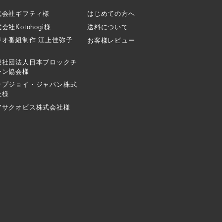
式会社ギフティ様
はじめての方へ
会社Kotohogi様
送料について
ジオ番組制作 江上佳弥子
お客様レビュー
般社団法人日本ブロックチ
ーン協会様
ップジョイ・ジャパン株式
社様
アサクオビス株式会社様