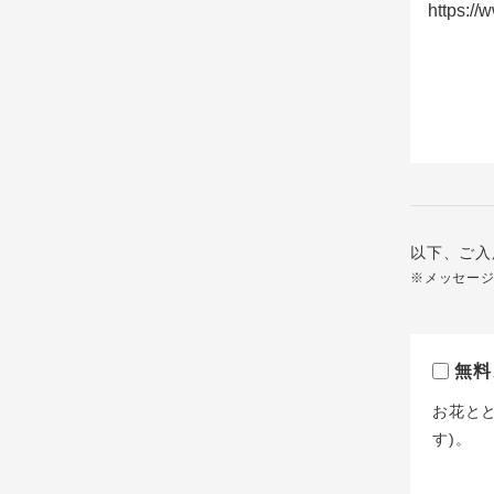
以下、ご入
※メッセー
無料
お花と
す)。