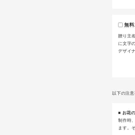
無料
贈り主
に文字
デザイ
以下の注意
■ お
制作時
ます。