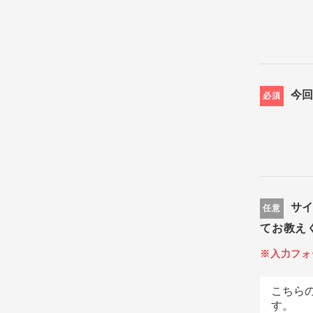
今
必須
サ
任意
てお教え
※入力フォ