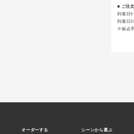
■ ご
到着日5
到着日3
※振込
オーダーする
シーンから選ぶ