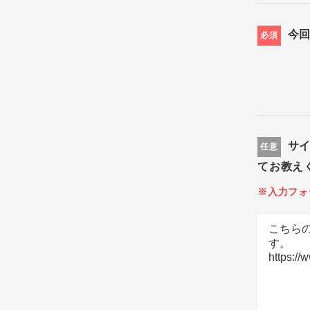
今
必須
サ
任意
てお教え
※入力フォ