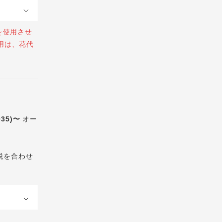
を使用させ
用は、花代
035)〜
オー
税を合わせ