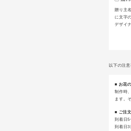
贈り主
に文字
デザイ
以下の注意
■ お
制作時
ます。
■ ご
到着日5
到着日3