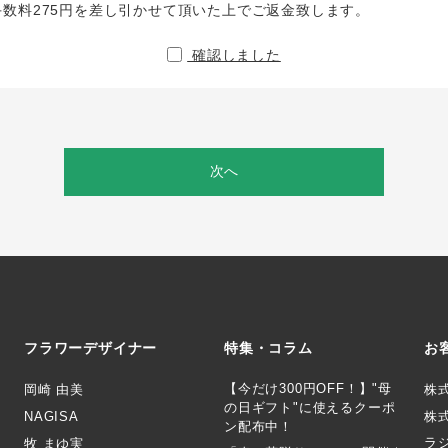
手数料275円を差し引かせて頂いた上でご返金致します。
確認しました
次へ
フラワーデザイナー
特集・コラム
お
【今だけ300円OFF！】"母
岡崎 由美
株
の日ギフト"に使えるクーポ
NAGISA
株式
ン配布中！
ラ
牧 まゆ実