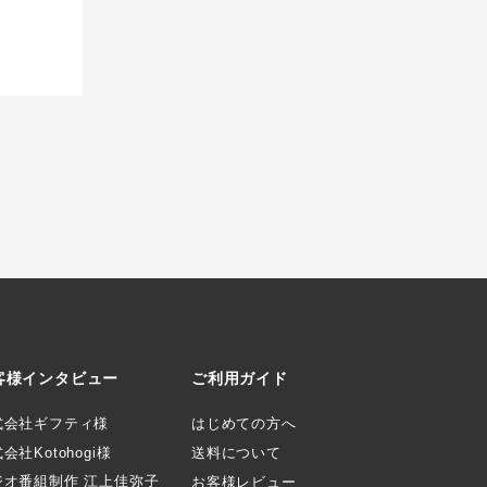
客様インタビュー
ご利用ガイド
式会社ギフティ様
はじめての方へ
会社Kotohogi様
送料について
ジオ番組制作 江上佳弥子
お客様レビュー