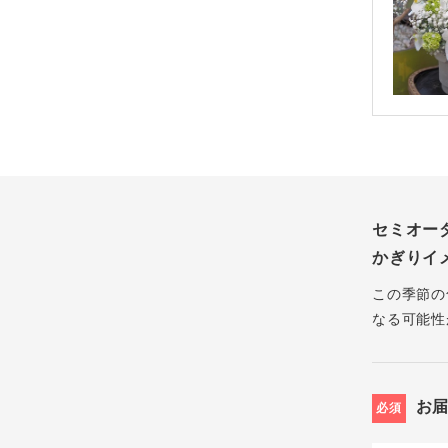
セミオー
かぎりイ
この季節の
なる可能性
お
必須