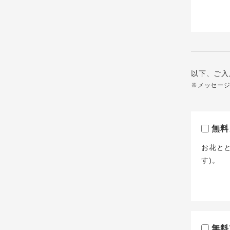
以下、ご入
※メッセー
無料
お花と
す)。
無料