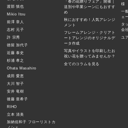
「春の花贈りフェア」開催｜
様
渡部 慎也
送別や卒業シーンにもおすす
一
め
Mikio Itou
ェ
秋におすすめ！人気アレンジ
前澤 章人
タ
メント
志村 元子
会
フレームアレンジ・クリアト
許 宗秀
ユ
ートアレンジのオリジナルデ
ータ作成
徳留 加代子
写真やイラストを印刷したお
近藤 泰史
祝い花を贈ってみませんか？
杉浦 孝之
全てのコラムを見る
Ohata Masahiro
成田 愛恵
大川 智子
安井 竜樹
後藤 亜希子
RIHO
立本 清美
加納佐和子 フローリストカ
ノシェ