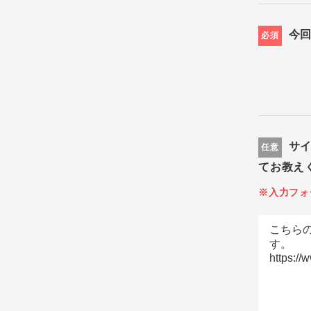
今
必須
サ
任意
てお教え
※入力フォ