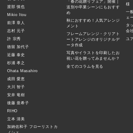
「春の花贈りフェア」開催｜
様
渡部 慎也
送別や卒業シーンにもおすす
一
め
Mikio Itou
ェ
秋におすすめ！人気アレンジ
前澤 章人
タ
メント
志村 元子
会
フレームアレンジ・クリアト
許 宗秀
ユ
ートアレンジのオリジナルデ
ータ作成
徳留 加代子
写真やイラストを印刷したお
近藤 泰史
祝い花を贈ってみませんか？
杉浦 孝之
全てのコラムを見る
Ohata Masahiro
成田 愛恵
大川 智子
安井 竜樹
後藤 亜希子
RIHO
立本 清美
加納佐和子 フローリストカ
ノシェ