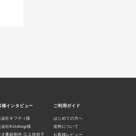
客様インタビュー
ご利用ガイド
式会社ギフティ様
はじめての方へ
会社Kotohogi様
送料について
ジオ番組制作 江上佳弥子
お客様レビュー