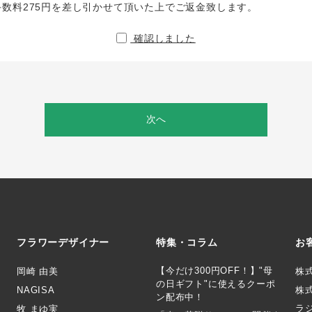
手数料275円を差し引かせて頂いた上でご返金致します。
確認しました
次へ
フラワーデザイナー
特集・コラム
お
【今だけ300円OFF！】"母
岡崎 由美
株
の日ギフト"に使えるクーポ
NAGISA
株式
ン配布中！
ラ
牧 まゆ実