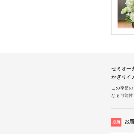
セミオー
かぎりイ
この季節の
なる可能性
お
必須