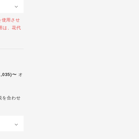
を使用させ
用は、花代
7,035)〜
オ
税を合わせ