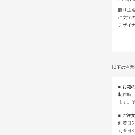
贈り主
に文字
デザイ
以下の注意
■ お
制作時
ます。
■ ご
到着日5
到着日3