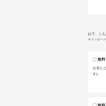
以下、ご入
※メッセー
無料
お花と
す)。
無料