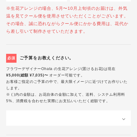
※生花アレンジの場合、5月〜10月上旬頃のお届けは、外気
温を見てクール便を使用させていただくことがございます。
その場合、誠に恐れながらクール便にかかる費用は、花代か
ら差し引いて制作させていただきます。
ご予算をお教えください。
必須
フラワーデザイナーOhata の生花アレンジ(置けるお花)は現在
¥5,000(総額 ¥7,035)〜
オーダー可能です。
お客様ご指定のご予算の中で、最大限イメージに近づけてお作りいた
します。
※ ( )内の金額は、お花自体の金額に加えて、送料、システム利用料
5%、消費税を合わせた実際にお支払いいただく総額です。