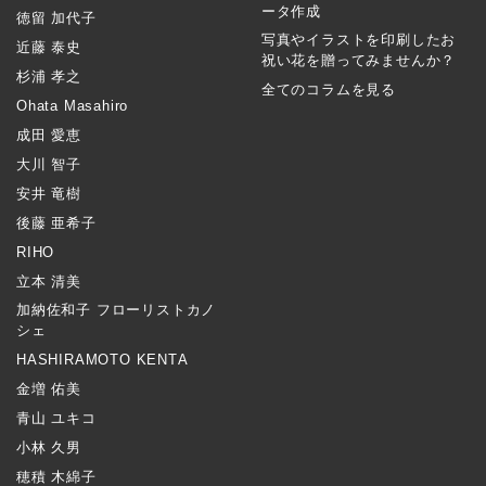
ータ作成
徳留 加代子
写真やイラストを印刷したお
近藤 泰史
祝い花を贈ってみませんか？
杉浦 孝之
全てのコラムを見る
Ohata Masahiro
成田 愛恵
大川 智子
安井 竜樹
後藤 亜希子
RIHO
立本 清美
加納佐和子 フローリストカノ
シェ
HASHIRAMOTO KENTA
金増 佑美
青山 ユキコ
小林 久男
穂積 木綿子