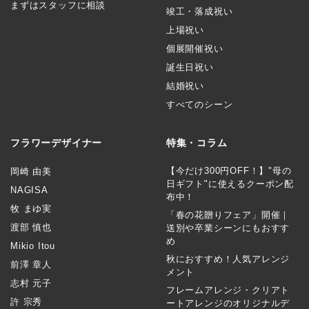
まずはスタッフに相談
竣工・落成祝い
上場祝い
個展開催祝い
誕生日祝い
結婚祝い
すべてのシーン
フラワーデザイナー
特集・コラム
【今だけ300円OFF！】"母の
岡崎 由美
日ギフト"に使えるクーポン配
NAGISA
布中！
牧 まゆ実
「春の花贈りフェア」開催｜
渡部 慎也
送別や卒業シーンにもおすす
め
Mikio Itou
秋におすすめ！人気アレンジ
前澤 章人
メント
志村 元子
フレームアレンジ・クリアト
許 宗秀
ートアレンジのオリジナルデ