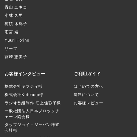
青山 ユキコ
小林 久男
穂積 木綿子
雨宮 靖
Yuuri Horino
リーフ
宮崎 恵美子
お客様インタビュー
ご利用ガイド
株式会社ギフティ様
はじめての方へ
株式会社Kotohogi様
送料について
ラジオ番組制作 江上佳弥子様
お客様レビュー
一般社団法人日本ブロックチ
ェーン協会様
タップジョイ・ジャパン株式
会社様