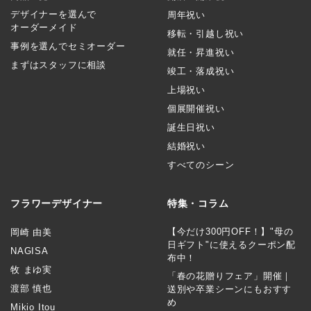
デザイナーを選んで
周年祝い
オーダーメイド
移転・引越し祝い
事例を選んでセミオーダー
就任・昇進祝い
まずはスタッフに相談
竣工・落成祝い
上場祝い
個展開催祝い
誕生日祝い
結婚祝い
すべてのシーン
フラワーデザイナー
特集・コラム
【今だけ300円OFF！】"母の
岡崎 由美
日ギフト"に使えるクーポン配
NAGISA
布中！
牧 まゆ実
「春の花贈りフェア」開催｜
渡部 慎也
送別や卒業シーンにもおすす
め
Mikio Itou