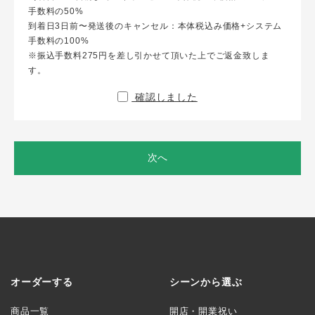
手数料の50%
到着日3日前〜発送後のキャンセル：本体税込み価格+システム
手数料の100%
※振込手数料275円を差し引かせて頂いた上でご返金致しま
す。
確認しました
次へ
オーダーする
シーンから選ぶ
商品一覧
開店・開業祝い