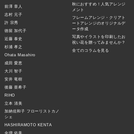
秋におすすめ！人気アレンジ
前澤 章人
メント
志村 元子
フレームアレンジ・クリアト
許 宗秀
ートアレンジのオリジナルデ
ータ作成
徳留 加代子
写真やイラストを印刷したお
近藤 泰史
祝い花を贈ってみませんか？
杉浦 孝之
全てのコラムを見る
Ohata Masahiro
成田 愛恵
大川 智子
安井 竜樹
後藤 亜希子
RIHO
立本 清美
加納佐和子 フローリストカノ
シェ
HASHIRAMOTO KENTA
金増 佑美