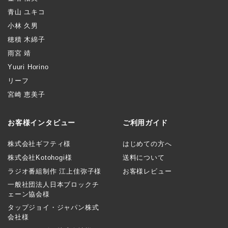
青山 ユキコ
小林 久男
穂積 木綿子
雨宮 靖
Yuuri Horino
リーフ
宮崎 恵美子
お客様インタビュー
ご利用ガイド
株式会社ギフティ様
はじめての方へ
株式会社Kotohogi様
送料について
ラジオ番組制作 江上佳弥子様
お客様レビュー
一般社団法人日本ブロックチ
ェーン協会様
タップジョイ・ジャパン株式
会社様