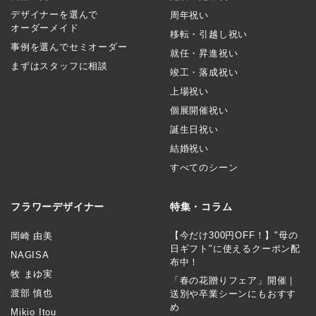
デザイナーを選んで
周年祝い
オーダーメイド
移転・引越し祝い
事例を選んでセミオーダー
就任・昇進祝い
まずはスタッフに相談
竣工・落成祝い
上場祝い
個展開催祝い
誕生日祝い
結婚祝い
すべてのシーン
フラワーデザイナー
特集・コラム
【今だけ300円OFF！】"母の
岡崎 由美
日ギフト"に使えるクーポン配
NAGISA
布中！
牧 まゆ実
「春の花贈りフェア」開催｜
渡部 慎也
送別や卒業シーンにもおすす
め
Mikio Itou