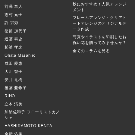
秋におすすめ！人気アレンジ
前澤 章人
メント
志村 元子
フレームアレンジ・クリアト
許 宗秀
ートアレンジのオリジナルデ
ータ作成
徳留 加代子
写真やイラストを印刷したお
近藤 泰史
祝い花を贈ってみませんか？
杉浦 孝之
全てのコラムを見る
Ohata Masahiro
成田 愛恵
大川 智子
安井 竜樹
後藤 亜希子
RIHO
立本 清美
加納佐和子 フローリストカノ
シェ
HASHIRAMOTO KENTA
金増 佑美