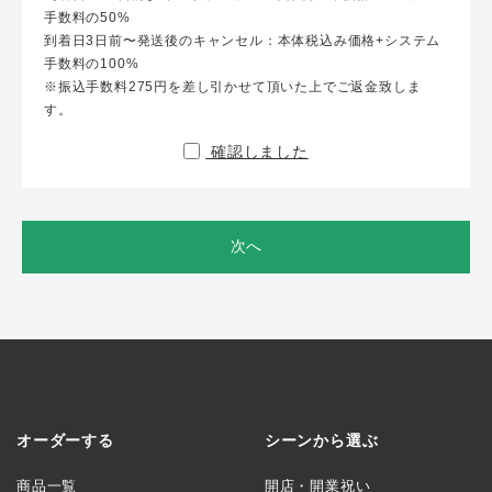
手数料の50%
到着日3日前〜発送後のキャンセル：本体税込み価格+システム
手数料の100%
※振込手数料275円を差し引かせて頂いた上でご返金致しま
す。
確認しました
次へ
オーダーする
シーンから選ぶ
商品一覧
開店・開業祝い