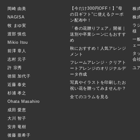
【今だけ300円OFF！】"母
岡崎 由美
株
の日ギフト"に使えるクーポ
NAGISA
株式
ン配布中！
ラ
牧 まゆ実
「春の花贈りフェア」開催｜
様
渡部 慎也
送別や卒業シーンにもおすす
一
め
Mikio Itou
ェ
秋におすすめ！人気アレンジ
前澤 章人
タ
メント
志村 元子
会
フレームアレンジ・クリアト
許 宗秀
ユ
ートアレンジのオリジナルデ
ータ作成
徳留 加代子
写真やイラストを印刷したお
近藤 泰史
祝い花を贈ってみませんか？
杉浦 孝之
全てのコラムを見る
Ohata Masahiro
成田 愛恵
大川 智子
安井 竜樹
後藤 亜希子