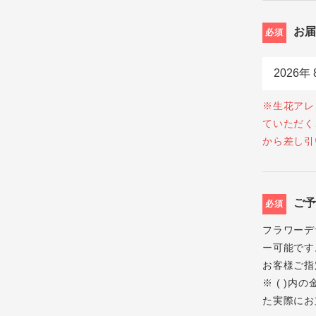
お
必須
※生花アレ
ていただく
から差し引
ご
必須
フラワーデ
ー可能です
お客様ご指
※ ( )
た実際にお