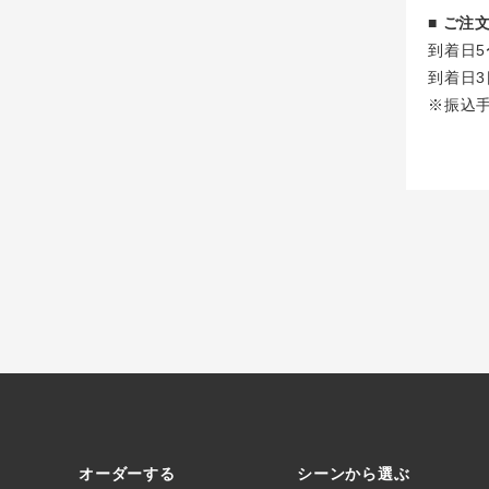
■ ご
到着日5
到着日3
※振込
オーダーする
シーンから選ぶ