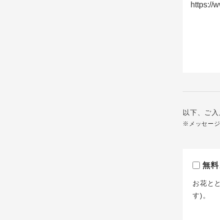
以下、ご入
※メッセー
無料
お花と
す)。