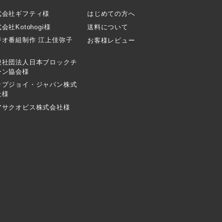
式会社ギフティ様
はじめての方へ
会社Kotohogi様
送料について
ジオ番組制作 江上佳弥子
お客様レビュー
般社団法人日本ブロックチ
ーン協会様
ップジョイ・ジャパン株式
社様
アサクオビス株式会社様