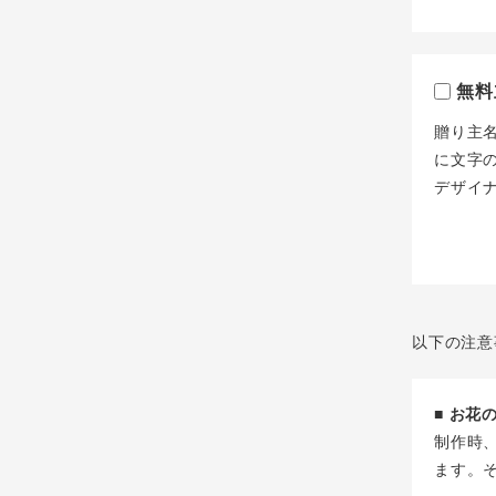
無料
贈り主
に文字
デザイ
以下の注意
■ お
制作時
ます。