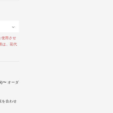
を使用させ
用は、花代
5)〜
オーダ
税を合わせ