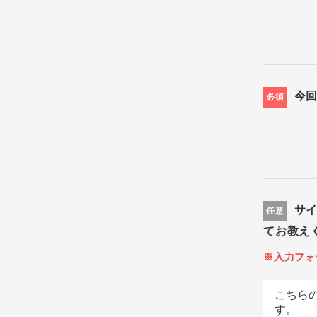
今
必須
サ
任意
てお教え
※入力フォ