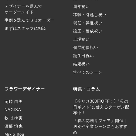
デザイナーを選んで
周年祝い
オーダーメイド
移転・引越し祝い
事例を選んでセミオーダー
就任・昇進祝い
まずはスタッフに相談
竣工・落成祝い
上場祝い
個展開催祝い
誕生日祝い
結婚祝い
すべてのシーン
フラワーデザイナー
特集・コラム
【今だけ300円OFF！】"母の
岡崎 由美
日ギフト"に使えるクーポン配
NAGISA
布中！
牧 まゆ実
「春の花贈りフェア」開催｜
渡部 慎也
送別や卒業シーンにもおすす
め
Mikio Itou