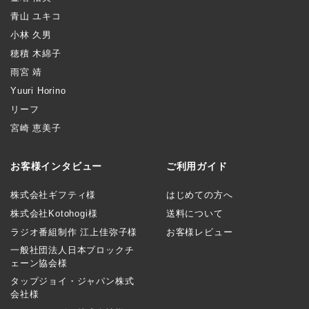
青山 ユキコ
小林 久男
穂積 木綿子
雨宮 靖
Yuuri Horino
リーフ
宮崎 恵美子
お客様インタビュー
ご利用ガイド
株式会社ギフティ様
はじめての方へ
株式会社Kotohogi様
送料について
ラジオ番組制作 江上佳弥子様
お客様レビュー
一般社団法人日本ブロックチ
ェーン協会様
タップジョイ・ジャパン株式
会社様