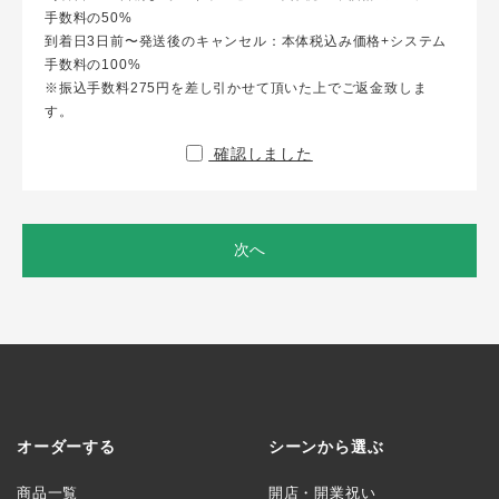
手数料の50%
到着日3日前〜発送後のキャンセル：本体税込み価格+システム
手数料の100%
※振込手数料275円を差し引かせて頂いた上でご返金致しま
す。
確認しました
次へ
オーダーする
シーンから選ぶ
商品一覧
開店・開業祝い