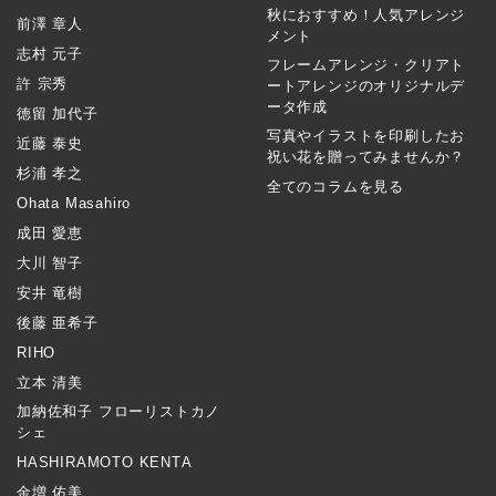
秋におすすめ！人気アレンジ
前澤 章人
メント
志村 元子
フレームアレンジ・クリアト
許 宗秀
ートアレンジのオリジナルデ
ータ作成
徳留 加代子
写真やイラストを印刷したお
近藤 泰史
祝い花を贈ってみませんか？
杉浦 孝之
全てのコラムを見る
Ohata Masahiro
成田 愛恵
大川 智子
安井 竜樹
後藤 亜希子
RIHO
立本 清美
加納佐和子 フローリストカノ
シェ
HASHIRAMOTO KENTA
金増 佑美