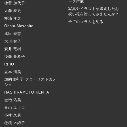
ータ作成
徳留 加代子
写真やイラストを印刷したお
近藤 泰史
祝い花を贈ってみませんか？
杉浦 孝之
全てのコラムを見る
Ohata Masahiro
成田 愛恵
大川 智子
安井 竜樹
後藤 亜希子
RIHO
立本 清美
加納佐和子 フローリストカノ
シェ
HASHIRAMOTO KENTA
金増 佑美
青山 ユキコ
小林 久男
穂積 木綿子