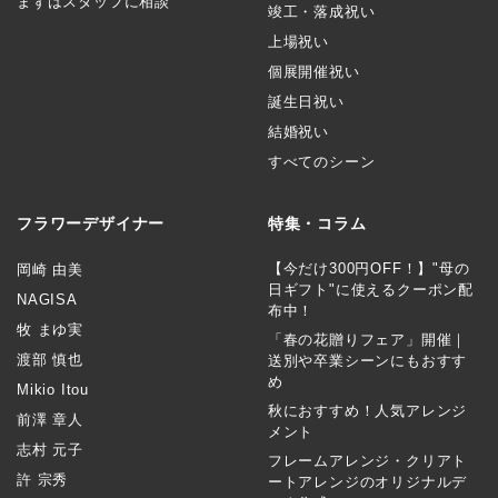
まずはスタッフに相談
竣工・落成祝い
上場祝い
個展開催祝い
誕生日祝い
結婚祝い
すべてのシーン
フラワーデザイナー
特集・コラム
【今だけ300円OFF！】"母の
岡崎 由美
日ギフト"に使えるクーポン配
NAGISA
布中！
牧 まゆ実
「春の花贈りフェア」開催｜
渡部 慎也
送別や卒業シーンにもおすす
め
Mikio Itou
秋におすすめ！人気アレンジ
前澤 章人
メント
志村 元子
フレームアレンジ・クリアト
許 宗秀
ートアレンジのオリジナルデ