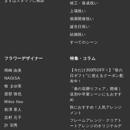
まずはスタッフに相談
竣工・落成祝い
上場祝い
個展開催祝い
誕生日祝い
結婚祝い
すべてのシーン
フラワーデザイナー
特集・コラム
【今だけ300円OFF！】"母の
岡崎 由美
日ギフト"に使えるクーポン配
NAGISA
布中！
牧 まゆ実
「春の花贈りフェア」開催｜
渡部 慎也
送別や卒業シーンにもおすす
め
Mikio Itou
秋におすすめ！人気アレンジ
前澤 章人
メント
志村 元子
フレームアレンジ・クリアト
許 宗秀
ートアレンジのオリジナルデ