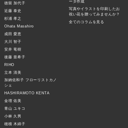
ータ作成
徳留 加代子
写真やイラストを印刷したお
近藤 泰史
祝い花を贈ってみませんか？
杉浦 孝之
全てのコラムを見る
Ohata Masahiro
成田 愛恵
大川 智子
安井 竜樹
後藤 亜希子
RIHO
立本 清美
加納佐和子 フローリストカノ
シェ
HASHIRAMOTO KENTA
金増 佑美
青山 ユキコ
小林 久男
穂積 木綿子