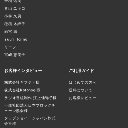
金増 佑美
青山 ユキコ
小林 久男
穂積 木綿子
雨宮 靖
Yuuri Horino
リーフ
宮崎 恵美子
お客様インタビュー
ご利用ガイド
株式会社ギフティ様
はじめての方へ
株式会社Kotohogi様
送料について
ラジオ番組制作 江上佳弥子様
お客様レビュー
一般社団法人日本ブロックチ
ェーン協会様
タップジョイ・ジャパン株式
会社様