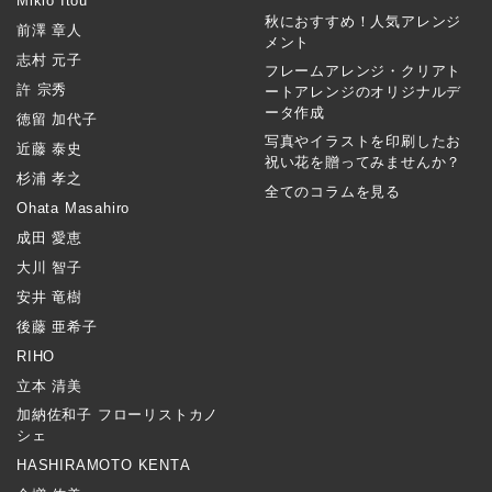
Mikio Itou
秋におすすめ！人気アレンジ
前澤 章人
メント
志村 元子
フレームアレンジ・クリアト
許 宗秀
ートアレンジのオリジナルデ
ータ作成
徳留 加代子
写真やイラストを印刷したお
近藤 泰史
祝い花を贈ってみませんか？
杉浦 孝之
全てのコラムを見る
Ohata Masahiro
成田 愛恵
大川 智子
安井 竜樹
後藤 亜希子
RIHO
立本 清美
加納佐和子 フローリストカノ
シェ
HASHIRAMOTO KENTA