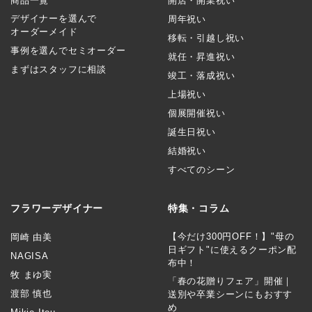
商品一覧
開店・開業祝い
デザイナーを選んで
周年祝い
オーダーメイド
移転・引越し祝い
事例を選んでセミオーダー
就任・昇進祝い
まずはスタッフに相談
竣工・落成祝い
上場祝い
個展開催祝い
誕生日祝い
結婚祝い
すべてのシーン
フラワーデザイナー
特集・コラム
【今だけ300円OFF！】"母の
岡崎 由美
日ギフト"に使えるクーポン配
NAGISA
布中！
牧 まゆ実
「春の花贈りフェア」開催｜
渡部 慎也
送別や卒業シーンにもおすす
め