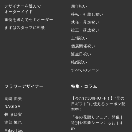
デザイナーを選んで
周年祝い
オーダーメイド
移転・引越し祝い
事例を選んでセミオーダー
就任・昇進祝い
まずはスタッフに相談
竣工・落成祝い
上場祝い
個展開催祝い
誕生日祝い
結婚祝い
すべてのシーン
フラワーデザイナー
特集・コラム
【今だけ300円OFF！】"母の
岡崎 由美
日ギフト"に使えるクーポン配
NAGISA
布中！
牧 まゆ実
「春の花贈りフェア」開催｜
渡部 慎也
送別や卒業シーンにもおすす
め
Mikio Itou