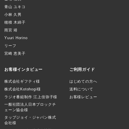
青山 ユキコ
小林 久男
穂積 木綿子
雨宮 靖
Yuuri Horino
リーフ
宮崎 恵美子
お客様インタビュー
ご利用ガイド
株式会社ギフティ様
はじめての方へ
株式会社Kotohogi様
送料について
ラジオ番組制作 江上佳弥子様
お客様レビュー
一般社団法人日本ブロックチ
ェーン協会様
タップジョイ・ジャパン株式
会社様