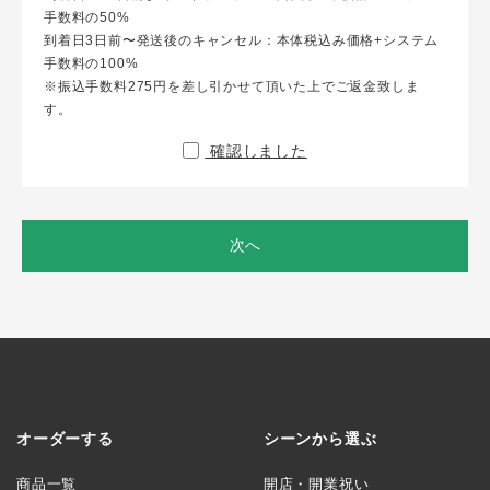
手数料の50%
到着日3日前〜発送後のキャンセル：本体税込み価格+システム
手数料の100%
※振込手数料275円を差し引かせて頂いた上でご返金致しま
す。
確認しました
次へ
オーダーする
シーンから選ぶ
商品一覧
開店・開業祝い