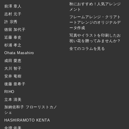
秋におすすめ！人気アレンジ
前澤 章人
メント
志村 元子
フレームアレンジ・クリアト
許 宗秀
ートアレンジのオリジナルデ
ータ作成
徳留 加代子
写真やイラストを印刷したお
近藤 泰史
祝い花を贈ってみませんか？
杉浦 孝之
全てのコラムを見る
Ohata Masahiro
成田 愛恵
大川 智子
安井 竜樹
後藤 亜希子
RIHO
立本 清美
加納佐和子 フローリストカノ
シェ
HASHIRAMOTO KENTA
金増 佑美