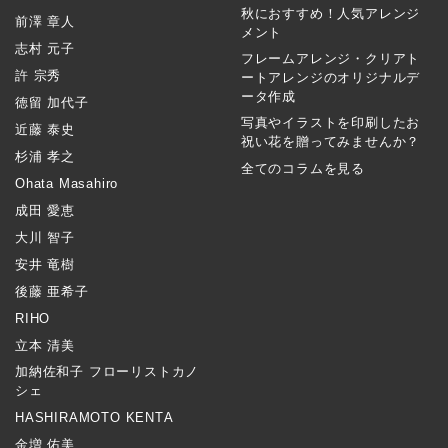
秋におすすめ！人気アレンジ
前澤 章人
メント
志村 元子
フレームアレンジ・クリアト
許 宗秀
ートアレンジのオリジナルデ
ータ作成
徳留 加代子
写真やイラストを印刷したお
近藤 泰史
祝い花を贈ってみませんか？
杉浦 孝之
全てのコラムを見る
Ohata Masahiro
成田 愛恵
大川 智子
安井 竜樹
後藤 亜希子
RIHO
立本 清美
加納佐和子 フローリストカノ
シェ
HASHIRAMOTO KENTA
金増 佑美