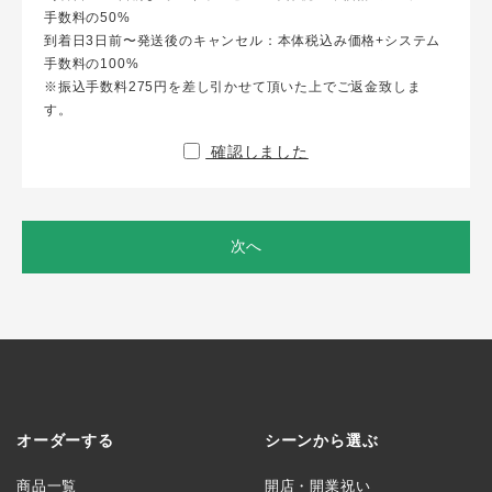
手数料の50%
到着日3日前〜発送後のキャンセル：本体税込み価格+システム
手数料の100%
※振込手数料275円を差し引かせて頂いた上でご返金致しま
す。
確認しました
次へ
オーダーする
シーンから選ぶ
商品一覧
開店・開業祝い