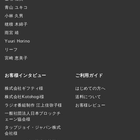
青山 ユキコ
小林 久男
穂積 木綿子
雨宮 靖
Yuuri Horino
リーフ
宮崎 恵美子
お客様インタビュー
ご利用ガイド
株式会社ギフティ様
はじめての方へ
株式会社Kotohogi様
送料について
ラジオ番組制作 江上佳弥子様
お客様レビュー
一般社団法人日本ブロックチ
ェーン協会様
タップジョイ・ジャパン株式
会社様