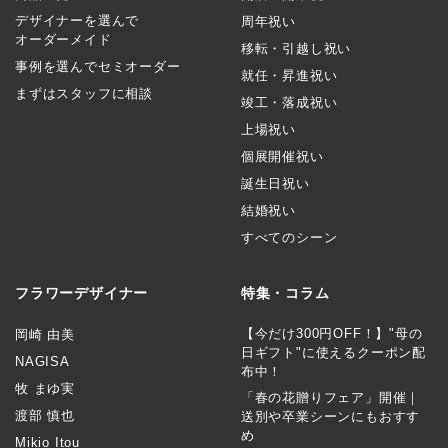
デザイナーを選んで
周年祝い
オーダーメイド
移転・引越し祝い
事例を選んでセミオーダー
就任・昇進祝い
まずはスタッフに相談
竣工・落成祝い
上場祝い
個展開催祝い
誕生日祝い
結婚祝い
すべてのシーン
フラワーデザイナー
特集・コラム
【今だけ300円OFF！】"母の
岡崎 由美
日ギフト"に使えるクーポン配
NAGISA
布中！
牧 まゆ実
「春の花贈りフェア」開催｜
渡部 慎也
送別や卒業シーンにもおすす
め
Mikio Itou