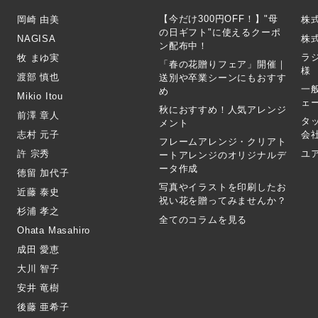
【今だけ300円OFF！】"母
岡崎 由美
株
の日ギフト"に使えるクーポ
NAGISA
株式
ン配布中！
ラ
牧 まゆ実
「春の花贈りフェア」開催｜
様
渡部 慎也
送別や卒業シーンにもおすす
一
め
Mikio Itou
ェ
秋におすすめ！人気アレンジ
前澤 章人
タ
メント
志村 元子
会
フレームアレンジ・クリアト
許 宗秀
ユ
ートアレンジのオリジナルデ
ータ作成
徳留 加代子
写真やイラストを印刷したお
近藤 泰史
祝い花を贈ってみませんか？
杉浦 孝之
全てのコラムを見る
Ohata Masahiro
成田 愛恵
大川 智子
安井 竜樹
後藤 亜希子