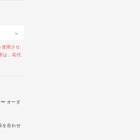
を使用させ
用は、花代
)〜
オーダ
税を合わせ