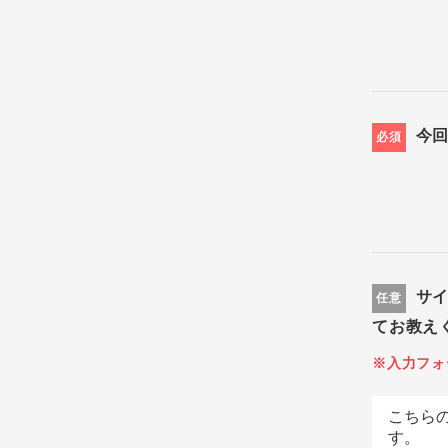
今
必須
サ
任意
てお教え
※入力フォ