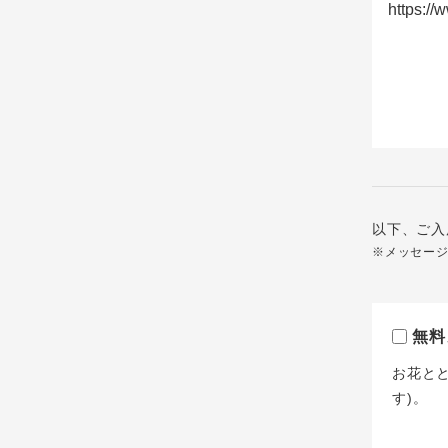
以下、ご入
※メッセー
無料
お花と
す)。