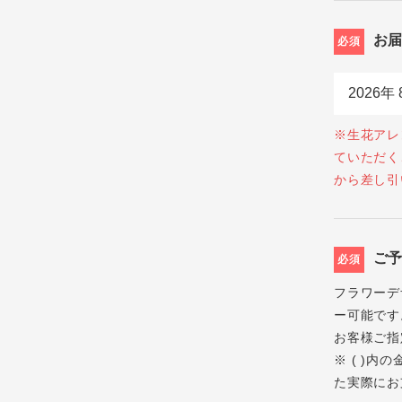
お
必須
※生花アレ
ていただく
から差し引
ご
必須
フラワーデ
ー可能です
お客様ご指
※ ( )
た実際にお