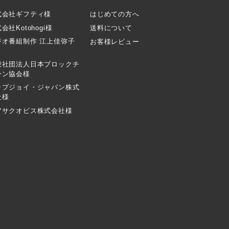
式会社ギフティ様
はじめての方へ
会社Kotohogi様
送料について
ジオ番組制作 江上佳弥子
お客様レビュー
般社団法人日本ブロックチ
ーン協会様
ップジョイ・ジャパン株式
社様
アサクオビス株式会社様