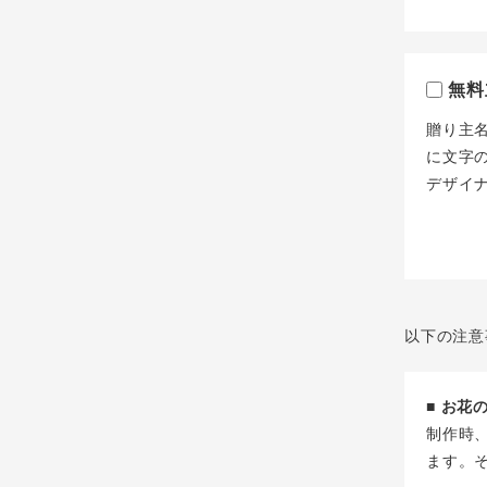
無料
贈り主
に文字
デザイ
以下の注意
■ お
制作時
ます。