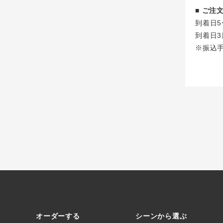
■ ご
到着日5
到着日3
※振込
オーダーする
シーンから選ぶ