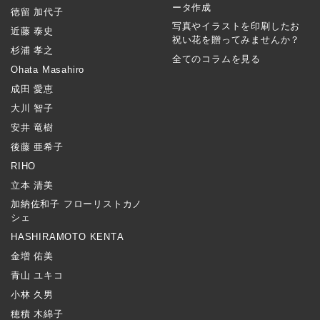
ータ作成
徳留 加代子
写真やイラストを印刷したお
近藤 泰史
祝い花を贈ってみませんか？
杉浦 孝之
全てのコラムを見る
Ohata Masahiro
成田 愛恵
大川 智子
安井 竜樹
後藤 亜希子
RIHO
立本 清美
加納佐和子 フローリストカノ
シェ
HASHIRAMOTO KENTA
金増 佑美
青山 ユキコ
小林 久男
穂積 木綿子