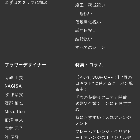
まずはスタッフに相談
竣工・落成祝い
上場祝い
個展開催祝い
誕生日祝い
結婚祝い
すべてのシーン
フラワーデザイナー
特集・コラム
【今だけ300円OFF！】"母の
岡崎 由美
日ギフト"に使えるクーポン配
NAGISA
布中！
牧 まゆ実
「春の花贈りフェア」開催｜
渡部 慎也
送別や卒業シーンにもおすす
め
Mikio Itou
秋におすすめ！人気アレンジ
前澤 章人
メント
志村 元子
フレームアレンジ・クリアト
許 宗秀
ートアレンジのオリジナルデ