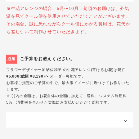
※生花アレンジの場合、5月〜10月上旬頃のお届けは、外気
温を見てクール便を使用させていただくことがございます。
その場合、誠に恐れながらクール便にかかる費用は、花代か
ら差し引いて制作させていただきます。
ご予算をお教えください。
必須
フラワーデザイナー加納佐和子 の生花アレンジ(置けるお花)は現在
¥6,000(総額 ¥8,190)〜
オーダー可能です。
お客様ご指定のご予算の中で、最大限イメージに近づけてお作りいた
します。
※ ( )内の金額は、お花自体の金額に加えて、送料、システム利用料
5%、消費税を合わせた実際にお支払いいただく総額です。