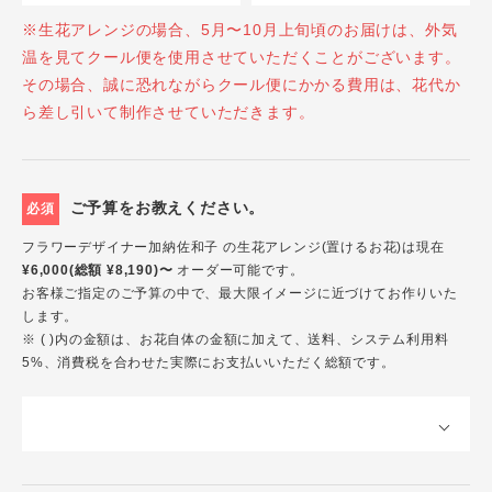
※生花アレンジの場合、5月〜10月上旬頃のお届けは、外気
温を見てクール便を使用させていただくことがございます。
その場合、誠に恐れながらクール便にかかる費用は、花代か
ら差し引いて制作させていただきます。
ご予算をお教えください。
必須
フラワーデザイナー加納佐和子 の生花アレンジ(置けるお花)は現在
¥6,000(総額 ¥8,190)〜
オーダー可能です。
お客様ご指定のご予算の中で、最大限イメージに近づけてお作りいた
します。
※ ( )内の金額は、お花自体の金額に加えて、送料、システム利用料
5%、消費税を合わせた実際にお支払いいただく総額です。