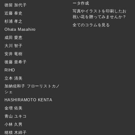
ータ作成
徳留 加代子
写真やイラストを印刷したお
近藤 泰史
祝い花を贈ってみませんか？
杉浦 孝之
全てのコラムを見る
Ohata Masahiro
成田 愛恵
大川 智子
安井 竜樹
後藤 亜希子
RIHO
立本 清美
加納佐和子 フローリストカノ
シェ
HASHIRAMOTO KENTA
金増 佑美
青山 ユキコ
小林 久男
穂積 木綿子