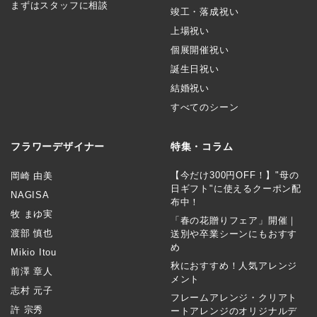
まずはスタッフに相談
竣工・落成祝い
上場祝い
個展開催祝い
誕生日祝い
結婚祝い
すべてのシーン
フラワーデザイナー
特集・コラム
【今だけ300円OFF！】"母の
岡崎 由美
日ギフト"に使えるクーポン配
NAGISA
布中！
牧 まゆ実
「春の花贈りフェア」開催｜
渡部 慎也
送別や卒業シーンにもおすす
め
Mikio Itou
秋におすすめ！人気アレンジ
前澤 章人
メント
志村 元子
フレームアレンジ・クリアト
許 宗秀
ートアレンジのオリジナルデ