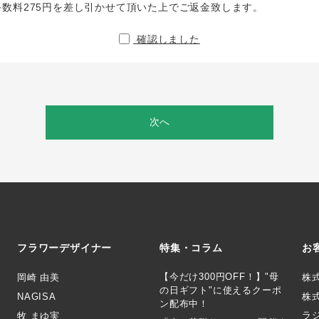
手数料275円を差し引かせて頂いた上でご返金致します。
確認しました
次へ
フラワーデザイナー
特集・コラム
お
【今だけ300円OFF！】"母
岡崎 由美
株
の日ギフト"に使えるクーポ
NAGISA
株式
ン配布中！
ラ
牧 まゆ実