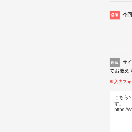
今
必須
サ
任意
てお教え
※入力フォ