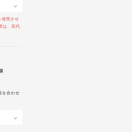
を使用させ
用は、花代
総額
税を合わせ