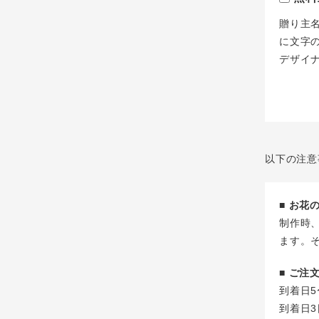
贈り主
に文字
デザイ
以下の注意
■ お
制作時
ます。
■ ご
到着日5
到着日3