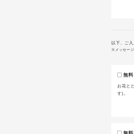
以下、ご入
※メッセー
無料
お花と
す)。
無料