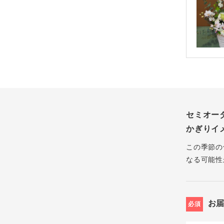
セミオー
かぎりイ
この季節の
なる可能性
お
必須