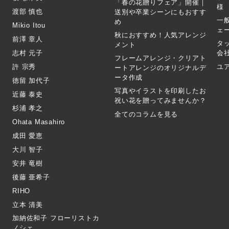
「春の花贈りフェア」開催｜
様
渡部 慎也
送別や卒業シーンにもおすす
一
め
Mikio Itou
ェ
秋におすすめ！人気アレンジ
前澤 章人
タ
メント
志村 元子
会
フレームアレンジ・クリアト
許 宗秀
ユ
ートアレンジのオリジナルデ
ータ作成
徳留 加代子
写真やイラストを印刷したお
近藤 泰史
祝い花を贈ってみませんか？
杉浦 孝之
全てのコラムを見る
Ohata Masahiro
成田 愛恵
大川 智子
安井 竜樹
後藤 亜希子
RIHO
立本 清美
加納佐和子 フローリストカ
ノシェ