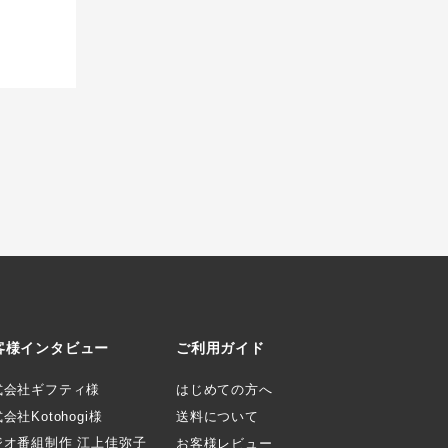
客様インタビュー
ご利用ガイド
式会社ギフティ様
はじめての方へ
会社Kotohogi様
送料について
ジオ番組制作 江上佳弥子
お客様レビュー