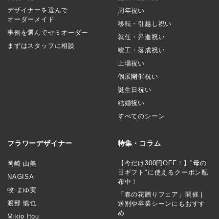
デザイナーを選んで
周年祝い
オーダーメイド
移転・引越し祝い
事例を選んでセミオーダー
就任・昇進祝い
まずはスタッフに相談
竣工・落成祝い
上場祝い
個展開催祝い
誕生日祝い
結婚祝い
すべてのシーン
フラワーデザイナー
特集・コラム
【今だけ300円OFF！】"母の
岡崎 由美
日ギフト"に使えるクーポン配
NAGISA
布中！
牧 まゆ実
「春の花贈りフェア」開催｜
渡部 慎也
送別や卒業シーンにもおすす
め
Mikio Itou