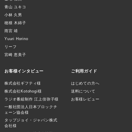
青山 ユキコ
小林 久男
穂積 木綿子
雨宮 靖
Yuuri Horino
リーフ
宮崎 恵美子
お客様インタビュー
ご利用ガイド
株式会社ギフティ様
はじめての方へ
株式会社Kotohogi様
送料について
ラジオ番組制作 江上佳弥子様
お客様レビュー
一般社団法人日本ブロックチ
ェーン協会様
タップジョイ・ジャパン株式
会社様