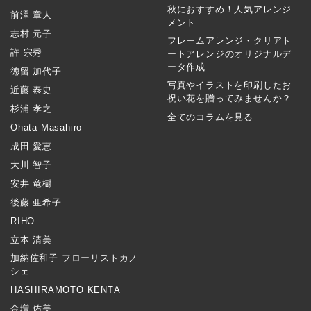
秋におすすめ！人気アレンジ
前澤 章人
メント
志村 元子
フレームアレンジ・クリアト
許 宗秀
ートアレンジのオリジナルデ
ータ作成
徳留 加代子
写真やイラストを印刷したお
近藤 泰史
祝い花を贈ってみませんか？
杉浦 孝之
全てのコラムを見る
Ohata Masahiro
成田 愛恵
大川 智子
安井 竜樹
後藤 亜希子
RIHO
立本 清美
加納佐和子 フローリストカノ
シェ
HASHIRAMOTO KENTA
金増 佑美