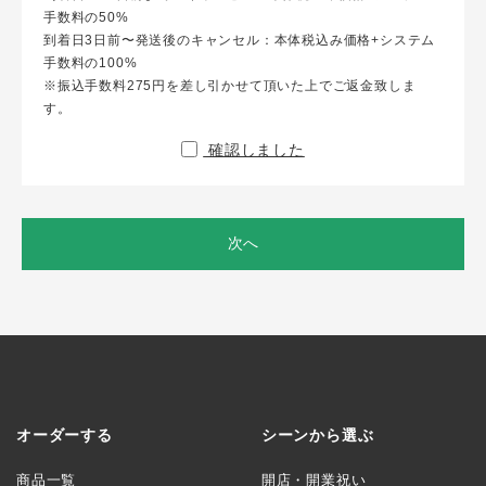
手数料の50%
到着日3日前〜発送後のキャンセル：本体税込み価格+システム
手数料の100%
※振込手数料275円を差し引かせて頂いた上でご返金致しま
す。
確認しました
次へ
オーダーする
シーンから選ぶ
商品一覧
開店・開業祝い