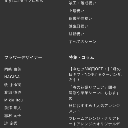
まずはスタッフに相談
竣工・落成祝い
上場祝い
個展開催祝い
誕生日祝い
結婚祝い
すべてのシーン
フラワーデザイナー
特集・コラム
【今だけ300円OFF！】"母の
岡崎 由美
日ギフト"に使えるクーポン配
NAGISA
布中！
牧 まゆ実
「春の花贈りフェア」開催｜
渡部 慎也
送別や卒業シーンにもおすす
め
Mikio Itou
秋におすすめ！人気アレンジ
前澤 章人
メント
志村 元子
フレームアレンジ・クリアト
許 宗秀
ートアレンジのオリジナルデ