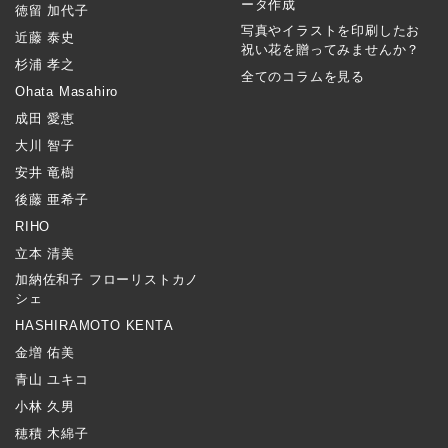
ータ作成
徳留 加代子
写真やイラストを印刷したお
近藤 泰史
祝い花を贈ってみませんか？
杉浦 孝之
全てのコラムを見る
Ohata Masahiro
成田 愛恵
大川 智子
安井 竜樹
後藤 亜希子
RIHO
立本 清美
加納佐和子 フローリストカノ
シェ
HASHIRAMOTO KENTA
金増 佑美
青山 ユキコ
小林 久男
穂積 木綿子