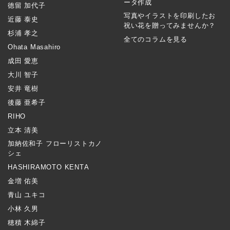
ータ作成
徳留 加代子
写真やイラストを印刷したお
近藤 泰史
祝い花を贈ってみませんか？
杉浦 孝之
全てのコラムを見る
Ohata Masahiro
成田 愛恵
大川 智子
安井 竜樹
後藤 亜希子
RIHO
立本 清美
加納佐和子 フローリストカノ
シェ
HASHIRAMOTO KENTA
金増 佑美
青山 ユキコ
小林 久男
穂積 木綿子