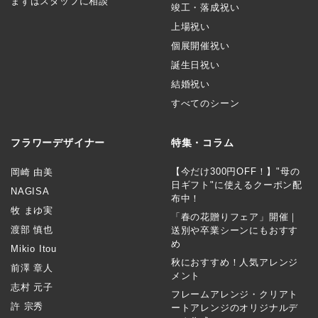
まずはスタッフに相談
竣工・落成祝い
上場祝い
個展開催祝い
誕生日祝い
結婚祝い
すべてのシーン
フラワーデザイナー
特集・コラム
【今だけ300円OFF！】"母の
岡崎 由美
日ギフト"に使えるクーポン配
NAGISA
布中！
牧 まゆ実
「春の花贈りフェア」開催｜
渡部 慎也
送別や卒業シーンにもおすす
め
Mikio Itou
秋におすすめ！人気アレンジ
前澤 章人
メント
志村 元子
フレームアレンジ・クリアト
許 宗秀
ートアレンジのオリジナルデ