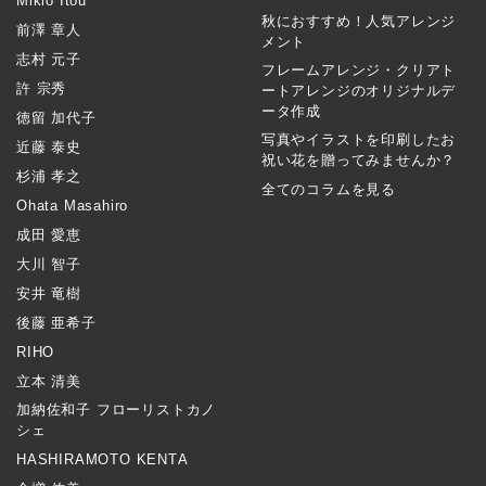
Mikio Itou
秋におすすめ！人気アレンジ
前澤 章人
メント
志村 元子
フレームアレンジ・クリアト
許 宗秀
ートアレンジのオリジナルデ
ータ作成
徳留 加代子
写真やイラストを印刷したお
近藤 泰史
祝い花を贈ってみませんか？
杉浦 孝之
全てのコラムを見る
Ohata Masahiro
成田 愛恵
大川 智子
安井 竜樹
後藤 亜希子
RIHO
立本 清美
加納佐和子 フローリストカノ
シェ
HASHIRAMOTO KENTA