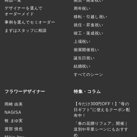
商品一覧
開店・開業祝い
デザイナーを選んで
周年祝い
オーダーメイド
移転・引越し祝い
事例を選んでセミオーダー
就任・昇進祝い
まずはスタッフに相談
竣工・落成祝い
上場祝い
個展開催祝い
誕生日祝い
結婚祝い
すべてのシーン
フラワーデザイナー
特集・コラム
【今だけ300円OFF！】"母の
岡崎 由美
日ギフト"に使えるクーポン配
NAGISA
布中！
牧 まゆ実
「春の花贈りフェア」開催｜
渡部 慎也
送別や卒業シーンにもおすす
め