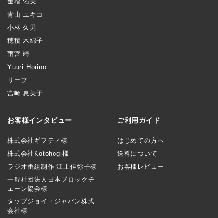
金増 佑美
青山 ユキコ
小林 久男
穂積 木綿子
雨宮 靖
Yuuri Horino
リーフ
宮崎 恵美子
お客様インタビュー
ご利用ガイド
株式会社ギフティ様
はじめての方へ
株式会社Kotohogi様
送料について
ラジオ番組制作 江上佳弥子様
お客様レビュー
一般社団法人日本ブロックチ
ェーン協会様
タップジョイ・ジャパン株式
会社様