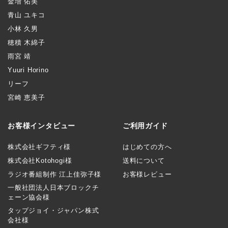
金増 佑美
青山 ユキコ
小林 久男
穂積 木綿子
雨宮 靖
Yuuri Horino
リーフ
宮崎 恵美子
お客様インタビュー
ご利用ガイド
株式会社ギフティ様
はじめての方へ
株式会社Kotohogi様
送料について
ラジオ番組制作 江上佳弥子様
お客様レビュー
一般社団法人日本ブロックチ
ェーン協会様
タップジョイ・ジャパン株式
会社様