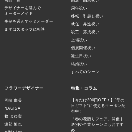
商品一覧
開店・開業祝い
デザイナーを選んで
周年祝い
オーダーメイド
移転・引越し祝い
事例を選んでセミオーダー
就任・昇進祝い
まずはスタッフに相談
竣工・落成祝い
上場祝い
個展開催祝い
誕生日祝い
結婚祝い
すべてのシーン
フラワーデザイナー
特集・コラム
【今だけ300円OFF！】"母の
岡崎 由美
日ギフト"に使えるクーポン配
NAGISA
布中！
牧 まゆ実
「春の花贈りフェア」開催｜
渡部 慎也
送別や卒業シーンにもおすす
め