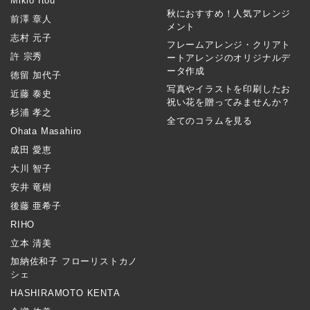
Mikio Itou
秋におすすめ！人気アレンジ
前澤 章人
メント
志村 元子
フレームアレンジ・クリアト
許 宗秀
ートアレンジのオリジナルデ
ータ作成
徳留 加代子
写真やイラストを印刷したお
近藤 泰史
祝い花を贈ってみませんか？
杉浦 孝之
全てのコラムを見る
Ohata Masahiro
成田 愛恵
大川 智子
安井 竜樹
後藤 亜希子
RIHO
立本 清美
加納佐和子 フローリストカノ
シェ
HASHIRAMOTO KENTA